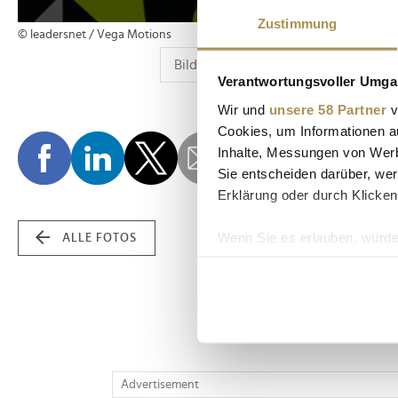
Zustimmung
© leadersnet / Vega Motions
Verantwortungsvoller Umgan
Wir und
unsere 58 Partner
v
Cookies, um Informationen a
Inhalte, Messungen von Werb
Sie entscheiden darüber, wer
Erklärung oder durch Klicken
Wenn Sie es erlauben, würde
ALLE FOTOS
Informationen über Ih
Ihr Gerät durch aktiv
Erfahren Sie mehr darüber, w
Einzelheiten
fest.
Wir verwenden Cookies, um I
Advertisement
und die Zugriffe auf unsere 