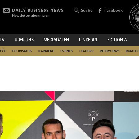
DAILY BUSINESS NEWS
Suche
Facebook
Newsletter abonnieren
.TV
ÜBER UNS
MEDIADATEN
LINKEDIN
EDITION AT
SUCHEN
TÄT
TOURISMUS
KARRIERE
EVENTS
LEADERS
INTERVIEWS
IMMOBI