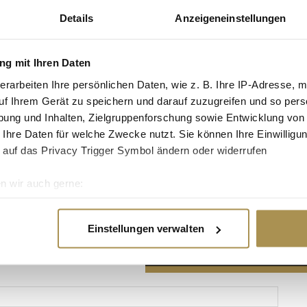
Details
Anzeigeneinstellungen
g mit Ihren Daten
erarbeiten Ihre persönlichen Daten, wie z. B. Ihre IP-Adresse, m
Advertisement
uf Ihrem Gerät zu speichern und darauf zuzugreifen und so pers
ung und Inhalten, Zielgruppenforschung sowie Entwicklung von
 Ihre Daten für welche Zwecke nutzt. Sie können Ihre Einwilligun
 auf das Privacy Trigger Symbol ändern oder widerrufen
n wir auch gerne:
re geografische Lage erfassen, welche bis auf einige Meter gen
es Scannen nach bestimmten Merkmalen (Fingerprinting) identifi
Einstellungen verwalten
ie Ihre persönlichen Daten verarbeitet werden, und legen Sie I
nhalte und Anzeigen zu personalisieren, Funktionen für soziale
Website zu analysieren. Außerdem geben wir Informationen zu I