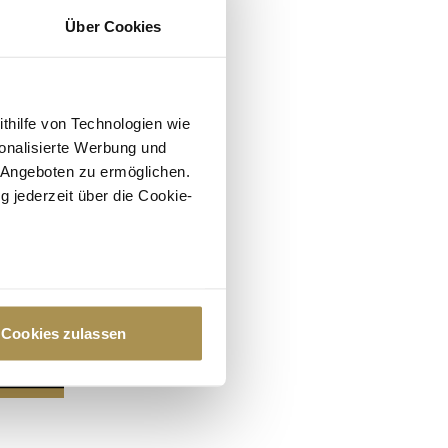
Über Cookies
ithilfe von Technologien wie
onalisierte Werbung und
 Angeboten zu ermöglichen.
g jederzeit über die Cookie-
au sein können
zieren
Cookies zulassen
hre Präferenzen im
Abschnitt
 Medien anbieten zu können
hrer Verwendung unserer