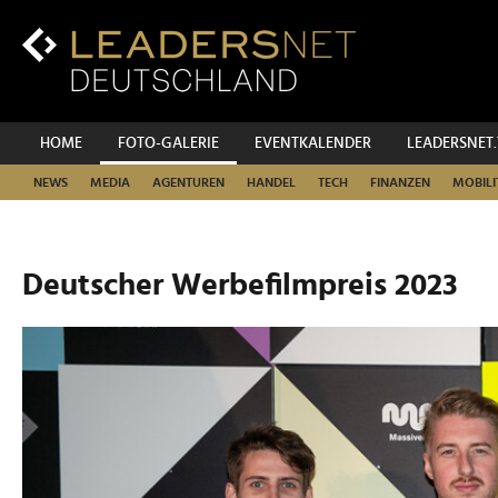
Zum
Inhalt
Zur
Fußzeilen-
Navigation
Zur
HOME
FOTO-GALERIE
EVENTKALENDER
LEADERSNET
Hauptnavigation
NEWS
MEDIA
AGENTUREN
HANDEL
TECH
FINANZEN
MOBILI
Deutscher Werbefilmpreis 2023