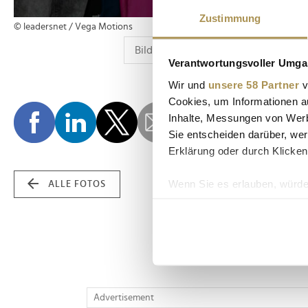
Zustimmung
© leadersnet / Vega Motions
Verantwortungsvoller Umgan
Wir und
unsere 58 Partner
v
Cookies, um Informationen a
Inhalte, Messungen von Werb
Sie entscheiden darüber, wer
Erklärung oder durch Klicken
Wenn Sie es erlauben, würde
ALLE FOTOS
Informationen über Ih
Ihr Gerät durch aktiv
Erfahren Sie mehr darüber, w
Einzelheiten
fest.
Wir verwenden Cookies, um I
Advertisement
und die Zugriffe auf unsere 