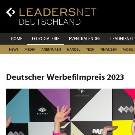
Zum
Inhalt
Zur
Fußzeilen-
Navigation
Zur
HOME
FOTO-GALERIE
EVENTKALENDER
LEADERSNET
Hauptnavigation
NEWS
MEDIA
AGENTUREN
HANDEL
TECH
FINANZEN
MOBILI
Deutscher Werbefilmpreis 2023