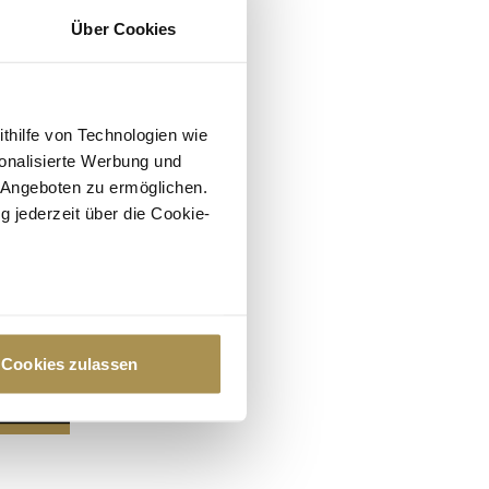
Über Cookies
ithilfe von Technologien wie
onalisierte Werbung und
 Angeboten zu ermöglichen.
g jederzeit über die Cookie-
au sein können
zieren
Cookies zulassen
hre Präferenzen im
Abschnitt
 Medien anbieten zu können
hrer Verwendung unserer