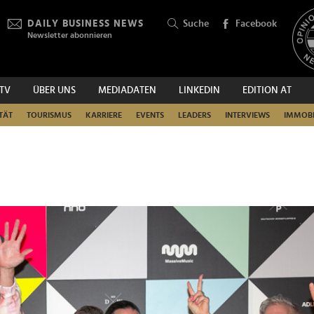
DAILY BUSINESS NEWS
Suche
Facebook
Newsletter abonnieren
.TV
ÜBER UNS
MEDIADATEN
LINKEDIN
EDITION AT
SUCHEN
TÄT
TOURISMUS
KARRIERE
EVENTS
LEADERS
INTERVIEWS
IMMOBI