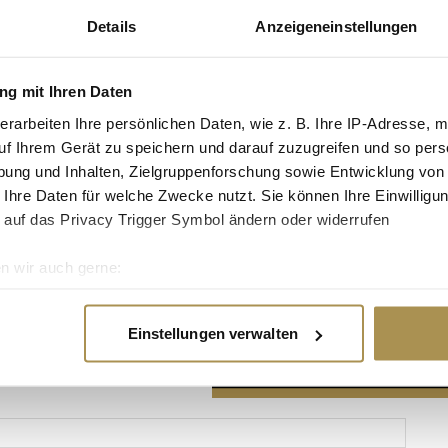
Details
Anzeigeneinstellungen
g mit Ihren Daten
erarbeiten Ihre persönlichen Daten, wie z. B. Ihre IP-Adresse, m
Advertisement
uf Ihrem Gerät zu speichern und darauf zuzugreifen und so pers
ung und Inhalten, Zielgruppenforschung sowie Entwicklung von
 Ihre Daten für welche Zwecke nutzt. Sie können Ihre Einwilligun
 auf das Privacy Trigger Symbol ändern oder widerrufen
n wir auch gerne:
re geografische Lage erfassen, welche bis auf einige Meter gen
es Scannen nach bestimmten Merkmalen (Fingerprinting) identifi
Einstellungen verwalten
ie Ihre persönlichen Daten verarbeitet werden, und legen Sie I
nhalte und Anzeigen zu personalisieren, Funktionen für soziale
Website zu analysieren. Außerdem geben wir Informationen zu I