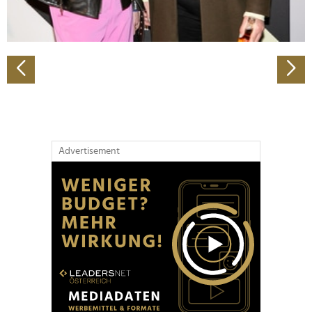
zu können und die Zugriffe auf unsere Website zu
analysieren. Außerdem geben wir Informationen zu Ihrer
Verwendung unserer Website an unsere Partner für
soziale Medien, Werbung und Analysen weiter. Unsere
Partner führen diese Informationen möglicherweise mit
weiteren Daten zusammen, die Sie ihnen bereitgestellt
haben oder die sie im Rahmen Ihrer Nutzung der Dienste
gesammelt haben.
Advertisement