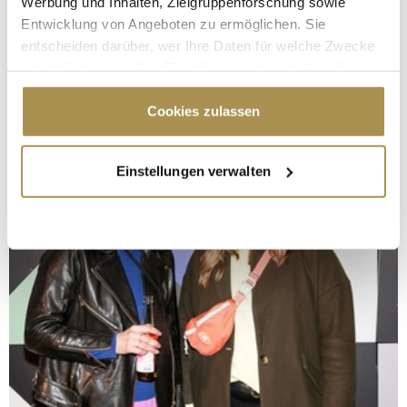
Werbung und Inhalten, Zielgruppenforschung sowie
Entwicklung von Angeboten zu ermöglichen. Sie
entscheiden darüber, wer Ihre Daten für welche Zwecke
nutzt. Sie können Ihre Einwilligung jederzeit über die
Cookie-Erklärung oder durch Klicken auf das Privacy
Trigger Symbol ändern oder widerrufen
Cookies zulassen
Wenn Sie es erlauben, würden wir auch gerne:
Einstellungen verwalten
Informationen über Ihre geografische Lage
erfassen, welche bis auf einige Meter genau sein
können
Ihr Gerät durch aktives Scannen nach
bestimmten Merkmalen (Fingerprinting) identifizieren
Erfahren Sie mehr darüber, wie Ihre persönlichen Daten
verarbeitet werden, und legen Sie Ihre Präferenzen im
Abschnitt Einzelheiten
fest.
Wir verwenden Cookies, um Inhalte und Anzeigen zu
personalisieren, Funktionen für soziale Medien anbieten