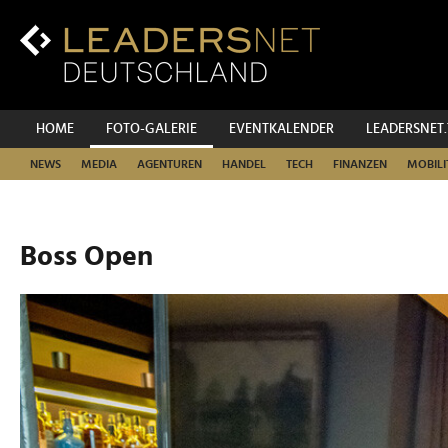
Zum
Inhalt
Zur
Fußzeilen-
Navigation
Zur
HOME
FOTO-GALERIE
EVENTKALENDER
LEADERSNET
Hauptnavigation
NEWS
MEDIA
AGENTUREN
HANDEL
TECH
FINANZEN
MOBILI
Boss Open