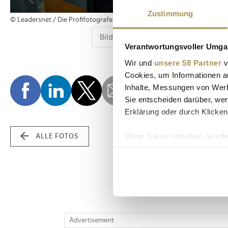
Zustimmung
© Leadersnet / Die Profifotografen
Verantwortungsvoller Umgan
Wir und
unsere 58 Partner
v
Cookies, um Informationen a
Inhalte, Messungen von Werb
Sie entscheiden darüber, wer
Erklärung oder durch Klicken
Wenn Sie es erlauben, würde
ALLE FOTOS
Informationen über Ih
Ihr Gerät durch aktiv
Erfahren Sie mehr darüber, w
Einzelheiten
fest.
Wir verwenden Cookies, um I
Advertisement
und die Zugriffe auf unsere 