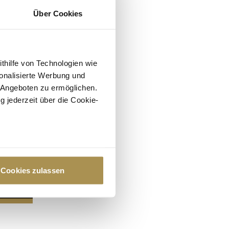
Über Cookies
ithilfe von Technologien wie
onalisierte Werbung und
 Angeboten zu ermöglichen.
g jederzeit über die Cookie-
au sein können
zieren
Cookies zulassen
hre Präferenzen im
Abschnitt
 Medien anbieten zu können
hrer Verwendung unserer