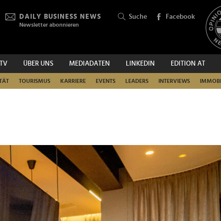
DAILY BUSINESS NEWS
Suche
Facebook
Newsletter abonnieren
.TV
ÜBER UNS
MEDIADATEN
LINKEDIN
EDITION AT
SUCHEN
TÄT
TOURISMUS
KARRIERE
EVENTS
LEADERS
INTERVIEWS
IMMOBI