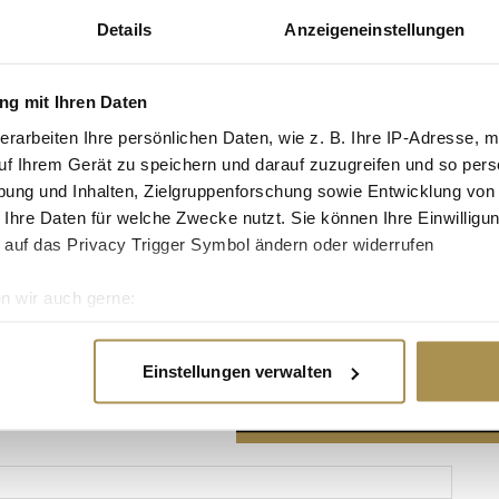
Details
Anzeigeneinstellungen
g mit Ihren Daten
erarbeiten Ihre persönlichen Daten, wie z. B. Ihre IP-Adresse, m
Advertisement
uf Ihrem Gerät zu speichern und darauf zuzugreifen und so pers
ung und Inhalten, Zielgruppenforschung sowie Entwicklung von
 Ihre Daten für welche Zwecke nutzt. Sie können Ihre Einwilligun
 auf das Privacy Trigger Symbol ändern oder widerrufen
n wir auch gerne:
re geografische Lage erfassen, welche bis auf einige Meter gen
es Scannen nach bestimmten Merkmalen (Fingerprinting) identifi
Einstellungen verwalten
ie Ihre persönlichen Daten verarbeitet werden, und legen Sie I
nhalte und Anzeigen zu personalisieren, Funktionen für soziale
Website zu analysieren. Außerdem geben wir Informationen zu I