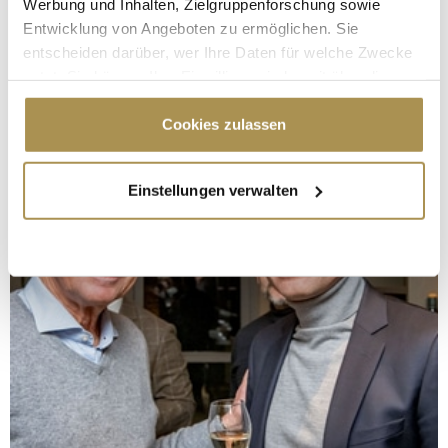
Werbung und Inhalten, Zielgruppenforschung sowie
Entwicklung von Angeboten zu ermöglichen. Sie
entscheiden darüber, wer Ihre Daten für welche Zwecke
nutzt. Sie können Ihre Einwilligung jederzeit über die
Cookie-Erklärung oder durch Klicken auf das Privacy
Trigger Symbol ändern oder widerrufen
Cookies zulassen
Wenn Sie es erlauben, würden wir auch gerne:
Einstellungen verwalten
Informationen über Ihre geografische Lage
erfassen, welche bis auf einige Meter genau sein
können
Ihr Gerät durch aktives Scannen nach
bestimmten Merkmalen (Fingerprinting) identifizieren
Erfahren Sie mehr darüber, wie Ihre persönlichen Daten
verarbeitet werden, und legen Sie Ihre Präferenzen im
Abschnitt Einzelheiten
fest.
Wir verwenden Cookies, um Inhalte und Anzeigen zu
personalisieren, Funktionen für soziale Medien anbieten