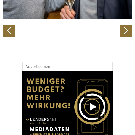
zu können und die Zugriffe auf unsere Website zu
analysieren. Außerdem geben wir Informationen zu Ihrer
Verwendung unserer Website an unsere Partner für
soziale Medien, Werbung und Analysen weiter. Unsere
Partner führen diese Informationen möglicherweise mit
weiteren Daten zusammen, die Sie ihnen bereitgestellt
haben oder die sie im Rahmen Ihrer Nutzung der Dienste
gesammelt haben.
Advertisement