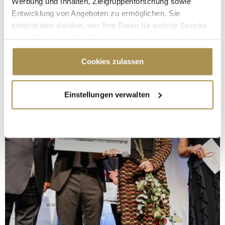
Werbung und Inhalten, Zielgruppenforschung sowie
Entwicklung von Angeboten zu ermöglichen. Sie
entscheiden darüber, wer Ihre Daten für welche Zwecke
nutzt. Sie können Ihre Einwilligung jederzeit über die
Cookie-Erklärung oder durch Klicken auf das Privacy
Trigger Symbol ändern oder widerrufen
Cookies zulassen
Wenn Sie es erlauben, würden wir auch gerne:
Einstellungen verwalten
Informationen über Ihre geografische Lage
erfassen, welche bis auf einige Meter genau sein
können
Ihr Gerät durch aktives Scannen nach
bestimmten Merkmalen (Fingerprinting) identifizieren
Erfahren Sie mehr darüber, wie Ihre persönlichen Daten
verarbeitet werden, und legen Sie Ihre Präferenzen im
Abschnitt Einzelheiten
fest.
Wir verwenden Cookies, um Inhalte und Anzeigen zu
personalisieren, Funktionen für soziale Medien anbieten