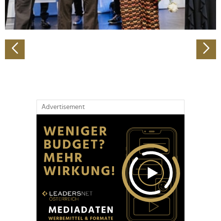
zu können und die Zugriffe auf unsere Website zu
analysieren. Außerdem geben wir Informationen zu Ihrer
Verwendung unserer Website an unsere Partner für
soziale Medien, Werbung und Analysen weiter. Unsere
Partner führen diese Informationen möglicherweise mit
weiteren Daten zusammen, die Sie ihnen bereitgestellt
haben oder die sie im Rahmen Ihrer Nutzung der Dienste
gesammelt haben.
Advertisement