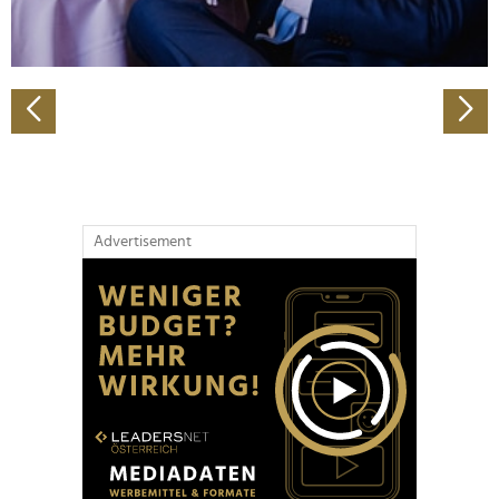
zu können und die Zugriffe auf unsere Website zu
analysieren. Außerdem geben wir Informationen zu Ihrer
Verwendung unserer Website an unsere Partner für
soziale Medien, Werbung und Analysen weiter. Unsere
Partner führen diese Informationen möglicherweise mit
weiteren Daten zusammen, die Sie ihnen bereitgestellt
haben oder die sie im Rahmen Ihrer Nutzung der Dienste
gesammelt haben.
Advertisement