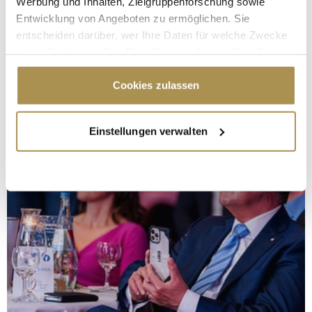
Werbung und Inhalten, Zielgruppenforschung sowie
Entwicklung von Angeboten zu ermöglichen. Sie
entscheiden darüber, wer Ihre Daten für welche Zwecke
nutzt. Sie können Ihre Einwilligung jederzeit über die
Cookie-Erklärung oder durch Klicken auf das Privacy
Trigger Symbol ändern oder widerrufen
Cookies zulassen
Wenn Sie es erlauben, würden wir auch gerne:
Einstellungen verwalten
Informationen über Ihre geografische Lage
erfassen, welche bis auf einige Meter genau sein
können
Ihr Gerät durch aktives Scannen nach
bestimmten Merkmalen (Fingerprinting) identifizieren
Erfahren Sie mehr darüber, wie Ihre persönlichen Daten
verarbeitet werden, und legen Sie Ihre Präferenzen im
Abschnitt Einzelheiten
fest.
Wir verwenden Cookies, um Inhalte und Anzeigen zu
personalisieren, Funktionen für soziale Medien anbieten