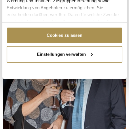
Werbung und Inhalten, Zielgruppenforschung sowie
Entwicklung von Angeboten zu ermöglichen. Sie
entscheiden darüber, wer Ihre Daten für welche Zwecke
nutzt. Sie können Ihre Einwilligung jederzeit über die
Cookie-Erklärung oder durch Klicken auf das Privacy
Trigger Symbol ändern oder widerrufen
Cookies zulassen
Wenn Sie es erlauben, würden wir auch gerne:
Einstellungen verwalten
Informationen über Ihre geografische Lage
erfassen, welche bis auf einige Meter genau sein
können
Ihr Gerät durch aktives Scannen nach
bestimmten Merkmalen (Fingerprinting) identifizieren
Erfahren Sie mehr darüber, wie Ihre persönlichen Daten
verarbeitet werden, und legen Sie Ihre Präferenzen im
Abschnitt Einzelheiten
fest.
Wir verwenden Cookies, um Inhalte und Anzeigen zu
personalisieren, Funktionen für soziale Medien anbieten