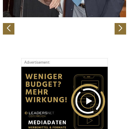
zu können und die Zugriffe auf unsere Website zu
analysieren. Außerdem geben wir Informationen zu Ihrer
Verwendung unserer Website an unsere Partner für
soziale Medien, Werbung und Analysen weiter. Unsere
Partner führen diese Informationen möglicherweise mit
weiteren Daten zusammen, die Sie ihnen bereitgestellt
haben oder die sie im Rahmen Ihrer Nutzung der Dienste
gesammelt haben.
Advertisement