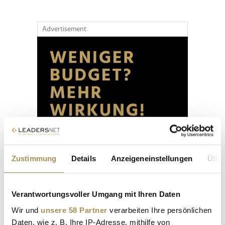
Advertisement
Zustimmung
Details
Anzeigeneinstellungen
Über
Verantwortungsvoller Umgang mit Ihren Daten
Wir und
unsere 58 Partner
verarbeiten Ihre persönlichen
Daten, wie z. B. Ihre IP-Adresse, mithilfe von