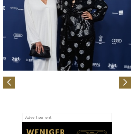
Abschnitt Einzelheiten
fest.
Wir verwenden Cookies, um Inhalte und Anzeigen zu
personalisieren, Funktionen für soziale Medien anbieten
zu können und die Zugriffe auf unsere Website zu
analysieren. Außerdem geben wir Informationen zu Ihrer
Verwendung unserer Website an unsere Partner für
soziale Medien, Werbung und Analysen weiter. Unsere
Partner führen diese Informationen möglicherweise mit
weiteren Daten zusammen, die Sie ihnen bereitgestellt
haben oder die sie im Rahmen Ihrer Nutzung der Dienste
gesammelt haben.
Advertisement