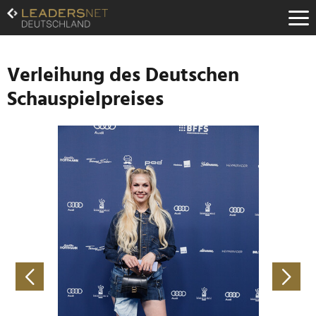
Zum
Inhalt
Zur
Fußzeilen-
Navigation
Verleihung des Deutschen
Zur
Schauspielpreises
Hauptnavigation