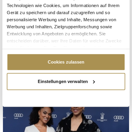
Technologien wie Cookies, um Informationen auf Ihrem
Gerät zu speichern und darauf zuzugreifen und so
personalisierte Werbung und Inhalte, Messungen von
Werbung und Inhalten, Zielgruppenforschung sowie
Entwicklung von Angeboten zu ermöglichen. Sie
entscheiden darüber, wer Ihre Daten für welche Zwecke
nutzt. Sie können Ihre Einwilligung jederzeit über die
Cookie-Erklärung oder durch Klicken auf das Privacy
Trigger Symbol ändern oder widerrufen
Cookies zulassen
Wenn Sie es erlauben, würden wir auch gerne:
Einstellungen verwalten
Informationen über Ihre geografische Lage
erfassen, welche bis auf einige Meter genau sein
können
Ihr Gerät durch aktives Scannen nach
bestimmten Merkmalen (Fingerprinting) identifizieren
Erfahren Sie mehr darüber, wie Ihre persönlichen Daten
verarbeitet werden, und legen Sie Ihre Präferenzen im