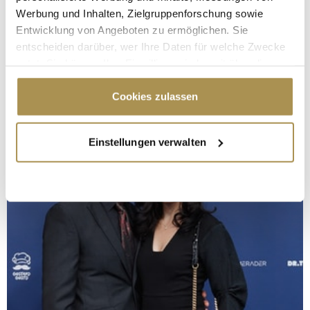
Werbung und Inhalten, Zielgruppenforschung sowie
Entwicklung von Angeboten zu ermöglichen. Sie
entscheiden darüber, wer Ihre Daten für welche Zwecke
nutzt. Sie können Ihre Einwilligung jederzeit über die
Cookie-Erklärung oder durch Klicken auf das Privacy
Trigger Symbol ändern oder widerrufen
Cookies zulassen
Wenn Sie es erlauben, würden wir auch gerne:
Einstellungen verwalten
Informationen über Ihre geografische Lage
erfassen, welche bis auf einige Meter genau sein
können
Ihr Gerät durch aktives Scannen nach
bestimmten Merkmalen (Fingerprinting) identifizieren
Erfahren Sie mehr darüber, wie Ihre persönlichen Daten
verarbeitet werden, und legen Sie Ihre Präferenzen im
Abschnitt Einzelheiten
fest.
Wir verwenden Cookies, um Inhalte und Anzeigen zu