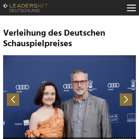
Zum
Inhalt
Zur
Fußzeilen-
Navigation
Verleihung des Deutschen
Zur
Schauspielpreises
Hauptnavigation