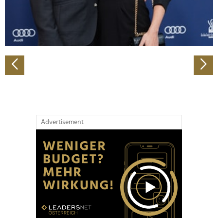
personalisieren, Funktionen für soziale Medien anbieten
zu können und die Zugriffe auf unsere Website zu
analysieren. Außerdem geben wir Informationen zu Ihrer
Verwendung unserer Website an unsere Partner für
soziale Medien, Werbung und Analysen weiter. Unsere
Partner führen diese Informationen möglicherweise mit
weiteren Daten zusammen, die Sie ihnen bereitgestellt
haben oder die sie im Rahmen Ihrer Nutzung der Dienste
gesammelt haben.
Advertisement