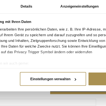
Details
Anzeigeneinstellungen
g mit Ihren Daten
erarbeiten Ihre persönlichen Daten, wie z. B. Ihre IP-Adresse, m
Advertisement
uf Ihrem Gerät zu speichern und darauf zuzugreifen und so pers
ung und Inhalten, Zielgruppenforschung sowie Entwicklung von
 Ihre Daten für welche Zwecke nutzt. Sie können Ihre Einwilligun
 auf das Privacy Trigger Symbol ändern oder widerrufen
n wir auch gerne:
re geografische Lage erfassen, welche bis auf einige Meter gen
es Scannen nach bestimmten Merkmalen (Fingerprinting) identifi
Einstellungen verwalten
ie Ihre persönlichen Daten verarbeitet werden, und legen Sie I
nhalte und Anzeigen zu personalisieren, Funktionen für soziale
Website zu analysieren. Außerdem geben wir Informationen zu I