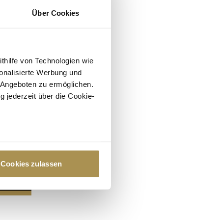
Über Cookies
ithilfe von Technologien wie
onalisierte Werbung und
 Angeboten zu ermöglichen.
g jederzeit über die Cookie-
au sein können
zieren
Cookies zulassen
hre Präferenzen im
Abschnitt
 Medien anbieten zu können
hrer Verwendung unserer