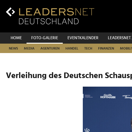
Zum
Inhalt
Zur
Fußzeilen-
Navigation
Zur
HOME
FOTO-GALERIE
EVENTKALENDER
LEADERSNET
Hauptnavigation
NEWS
MEDIA
AGENTUREN
HANDEL
TECH
FINANZEN
MOBILI
Verleihung des Deutschen Schausp