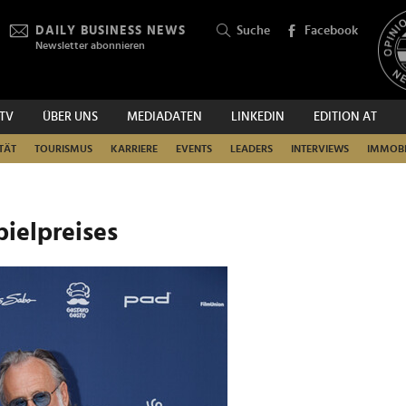
DAILY BUSINESS NEWS
Suche
Facebook
Newsletter abonnieren
.TV
ÜBER UNS
MEDIADATEN
LINKEDIN
EDITION AT
SUCHEN
TÄT
TOURISMUS
KARRIERE
EVENTS
LEADERS
INTERVIEWS
IMMOBI
ielpreises