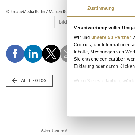
Zustimmung
© KreativMedia Berlin / Marten Ronneburg
Verantwortungsvoller Umgan
Wir und
unsere 58 Partner
v
Cookies, um Informationen a
Inhalte, Messungen von Werb
Sie entscheiden darüber, wer
Erklärung oder durch Klicken
Wenn Sie es erlauben, würde
ALLE FOTOS
Informationen über Ih
Ihr Gerät durch aktiv
Erfahren Sie mehr darüber, w
Einzelheiten
fest.
Wir verwenden Cookies, um I
Advertisement
und die Zugriffe auf unsere 