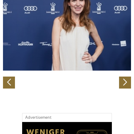
Abschnitt Einzelheiten
fest.
Wir verwenden Cookies, um Inhalte und Anzeigen zu
personalisieren, Funktionen für soziale Medien anbieten
zu können und die Zugriffe auf unsere Website zu
analysieren. Außerdem geben wir Informationen zu Ihrer
Verwendung unserer Website an unsere Partner für
soziale Medien, Werbung und Analysen weiter. Unsere
Partner führen diese Informationen möglicherweise mit
weiteren Daten zusammen, die Sie ihnen bereitgestellt
haben oder die sie im Rahmen Ihrer Nutzung der Dienste
gesammelt haben.
Advertisement