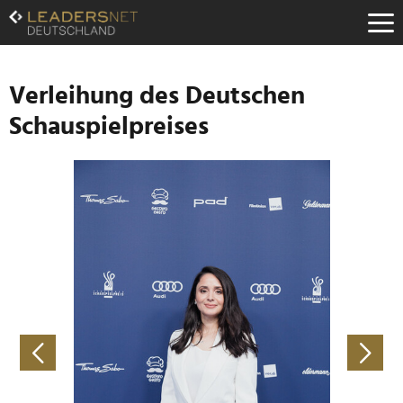
Zum
Inhalt
Zur
Fußzeilen-
Navigation
Verleihung des Deutschen
Zur
Schauspielpreises
Hauptnavigation