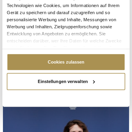
Technologien wie Cookies, um Informationen auf Ihrem
Gerät zu speichern und darauf zuzugreifen und so
personalisierte Werbung und Inhalte, Messungen von
Werbung und Inhalten, Zielgruppenforschung sowie
Entwicklung von Angeboten zu ermöglichen. Sie
entscheiden darüber, wer Ihre Daten für welche Zwecke
nutzt. Sie können Ihre Einwilligung jederzeit über die
Cookie-Erklärung oder durch Klicken auf das Privacy
Trigger Symbol ändern oder widerrufen
Cookies zulassen
Wenn Sie es erlauben, würden wir auch gerne:
Einstellungen verwalten
Informationen über Ihre geografische Lage
erfassen, welche bis auf einige Meter genau sein
können
Ihr Gerät durch aktives Scannen nach
bestimmten Merkmalen (Fingerprinting) identifizieren
Erfahren Sie mehr darüber, wie Ihre persönlichen Daten
verarbeitet werden, und legen Sie Ihre Präferenzen im