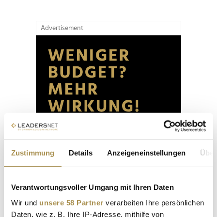
Advertisement
Zustimmung
Details
Anzeigeneinstellungen
Über
Verantwortungsvoller Umgang mit Ihren Daten
Wir und
unsere 58 Partner
verarbeiten Ihre persönlichen
Daten, wie z. B. Ihre IP-Adresse, mithilfe von