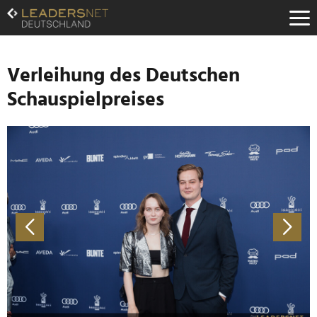
Zum
Inhalt
Zur
Fußzeilen-
Navigation
Verleihung des Deutschen
Zur
Schauspielpreises
Hauptnavigation