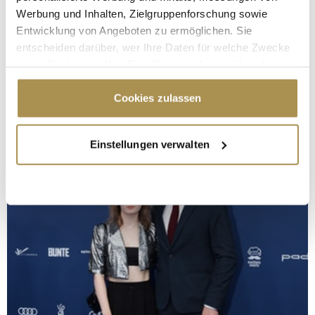
Werbung und Inhalten, Zielgruppenforschung sowie
Entwicklung von Angeboten zu ermöglichen. Sie
entscheiden darüber, wer Ihre Daten für welche Zwecke
nutzt. Sie können Ihre Einwilligung jederzeit über die
Cookie-Erklärung oder durch Klicken auf das Privacy
Trigger Symbol ändern oder widerrufen
Cookies zulassen
Wenn Sie es erlauben, würden wir auch gerne:
Einstellungen verwalten
Informationen über Ihre geografische Lage
erfassen, welche bis auf einige Meter genau sein
können
Ihr Gerät durch aktives Scannen nach
bestimmten Merkmalen (Fingerprinting) identifizieren
Erfahren Sie mehr darüber, wie Ihre persönlichen Daten
verarbeitet werden, und legen Sie Ihre Präferenzen im
Abschnitt Einzelheiten
fest.
Wir verwenden Cookies, um Inhalte und Anzeigen zu