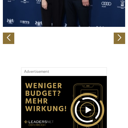
personalisieren, Funktionen für soziale Medien anbieten
zu können und die Zugriffe auf unsere Website zu
analysieren. Außerdem geben wir Informationen zu Ihrer
Verwendung unserer Website an unsere Partner für
soziale Medien, Werbung und Analysen weiter. Unsere
Partner führen diese Informationen möglicherweise mit
weiteren Daten zusammen, die Sie ihnen bereitgestellt
haben oder die sie im Rahmen Ihrer Nutzung der Dienste
gesammelt haben.
Advertisement