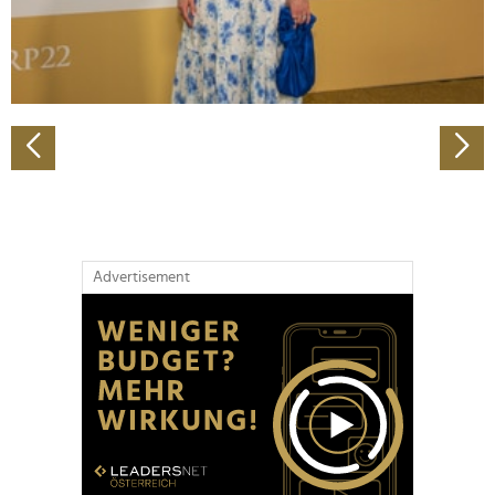
personalisieren, Funktionen für soziale Medien anbieten
zu können und die Zugriffe auf unsere Website zu
analysieren. Außerdem geben wir Informationen zu Ihrer
Verwendung unserer Website an unsere Partner für
soziale Medien, Werbung und Analysen weiter. Unsere
Partner führen diese Informationen möglicherweise mit
weiteren Daten zusammen, die Sie ihnen bereitgestellt
haben oder die sie im Rahmen Ihrer Nutzung der Dienste
gesammelt haben.
Advertisement