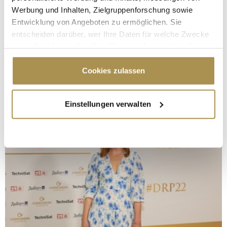
Werbung und Inhalten, Zielgruppenforschung sowie
Entwicklung von Angeboten zu ermöglichen. Sie
entscheiden darüber, wer Ihre Daten für welche Zwecke
nutzt. Sie können Ihre Einwilligung jederzeit über die
Cookie-Erklärung oder durch Klicken auf das Privacy
Trigger Symbol ändern oder widerrufen
Cookies zulassen
Wenn Sie es erlauben, würden wir auch gerne:
Einstellungen verwalten
Informationen über Ihre geografische Lage
erfassen, welche bis auf einige Meter genau sein
können
Ihr Gerät durch aktives Scannen nach
bestimmten Merkmalen (Fingerprinting) identifizieren
Erfahren Sie mehr darüber, wie Ihre persönlichen Daten
verarbeitet werden, und legen Sie Ihre Präferenzen im
Abschnitt Einzelheiten
fest.
Wir verwenden Cookies, um Inhalte und Anzeigen zu