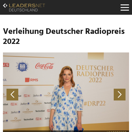
Zum
Inhalt
Zur
Fußzeilen-
Navigation
Verleihung Deutscher Radiopreis
Zur
2022
Hauptnavigation