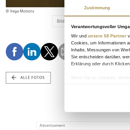
Zustimmung
© Vega Motions
Verantwortungsvoller Umgan
Wir und
unsere 58 Partner
v
Cookies, um Informationen a
Inhalte, Messungen von Werb
Sie entscheiden darüber, wer
Erklärung oder durch Klicken
Wenn Sie es erlauben, würde
ALLE FOTOS
Informationen über Ih
Ihr Gerät durch aktiv
Erfahren Sie mehr darüber, w
Einzelheiten
fest.
Wir verwenden Cookies, um I
Advertisement
und die Zugriffe auf unsere 