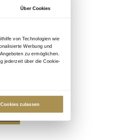
Über Cookies
ithilfe von Technologien wie
onalisierte Werbung und
 Angeboten zu ermöglichen.
g jederzeit über die Cookie-
au sein können
zieren
Cookies zulassen
hre Präferenzen im
Abschnitt
 Medien anbieten zu können
hrer Verwendung unserer