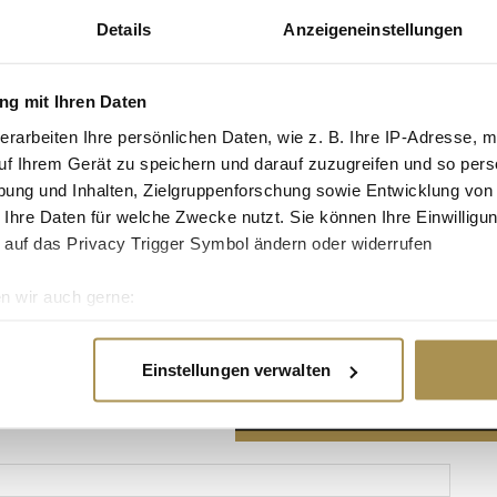
Details
Anzeigeneinstellungen
g mit Ihren Daten
erarbeiten Ihre persönlichen Daten, wie z. B. Ihre IP-Adresse, m
Advertisement
uf Ihrem Gerät zu speichern und darauf zuzugreifen und so pers
ung und Inhalten, Zielgruppenforschung sowie Entwicklung von
 Ihre Daten für welche Zwecke nutzt. Sie können Ihre Einwilligun
 auf das Privacy Trigger Symbol ändern oder widerrufen
n wir auch gerne:
re geografische Lage erfassen, welche bis auf einige Meter gen
es Scannen nach bestimmten Merkmalen (Fingerprinting) identifi
Einstellungen verwalten
ie Ihre persönlichen Daten verarbeitet werden, und legen Sie I
nhalte und Anzeigen zu personalisieren, Funktionen für soziale
Website zu analysieren. Außerdem geben wir Informationen zu I