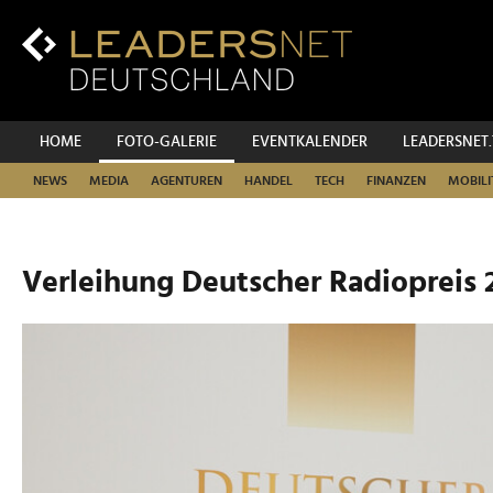
Zum
Inhalt
Zur
Fußzeilen-
Navigation
Zur
HOME
FOTO-GALERIE
EVENTKALENDER
LEADERSNET
Hauptnavigation
NEWS
MEDIA
AGENTUREN
HANDEL
TECH
FINANZEN
MOBILI
Verleihung Deutscher Radiopreis 