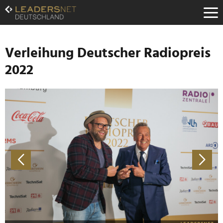
Zum
Inhalt
Zur
Fußzeilen-
Navigation
Verleihung Deutscher Radiopreis
Zur
2022
Hauptnavigation