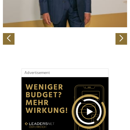
personalisieren, Funktionen für soziale Medien anbieten
zu können und die Zugriffe auf unsere Website zu
analysieren. Außerdem geben wir Informationen zu Ihrer
Verwendung unserer Website an unsere Partner für
soziale Medien, Werbung und Analysen weiter. Unsere
Partner führen diese Informationen möglicherweise mit
weiteren Daten zusammen, die Sie ihnen bereitgestellt
haben oder die sie im Rahmen Ihrer Nutzung der Dienste
gesammelt haben.
Advertisement