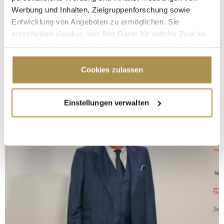
Werbung und Inhalten, Zielgruppenforschung sowie
Entwicklung von Angeboten zu ermöglichen. Sie
entscheiden darüber, wer Ihre Daten für welche Zwecke
nutzt. Sie können Ihre Einwilligung jederzeit über die
Cookie-Erklärung oder durch Klicken auf das Privacy
Trigger Symbol ändern oder widerrufen
Cookies zulassen
Wenn Sie es erlauben, würden wir auch gerne:
Einstellungen verwalten
Informationen über Ihre geografische Lage
erfassen, welche bis auf einige Meter genau sein
können
Ihr Gerät durch aktives Scannen nach
bestimmten Merkmalen (Fingerprinting) identifizieren
Erfahren Sie mehr darüber, wie Ihre persönlichen Daten
verarbeitet werden, und legen Sie Ihre Präferenzen im
Abschnitt Einzelheiten
fest.
Wir verwenden Cookies, um Inhalte und Anzeigen zu