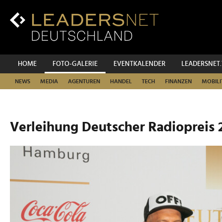
Zum
Inhalt
Zur
Fußzeilen-
Navigation
Zur
HOME
FOTO-GALERIE
EVENTKALENDER
LEADERSNET
Hauptnavigation
NEWS
MEDIA
AGENTUREN
HANDEL
TECH
FINANZEN
MOBILI
Verleihung Deutscher Radiopreis 