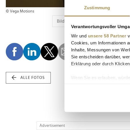
Zustimmung
© Vega Motions
Verantwortungsvoller Umgan
Wir und
unsere 58 Partner
v
Cookies, um Informationen a
Inhalte, Messungen von Werb
Sie entscheiden darüber, wer
Erklärung oder durch Klicken
Wenn Sie es erlauben, würde
ALLE FOTOS
Informationen über Ih
Ihr Gerät durch aktiv
Erfahren Sie mehr darüber, w
Einzelheiten
fest.
Wir verwenden Cookies, um I
Advertisement
und die Zugriffe auf unsere 