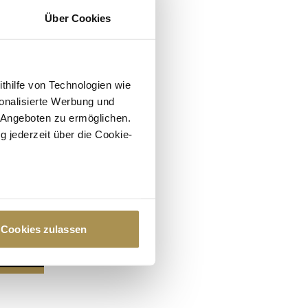
Über Cookies
ithilfe von Technologien wie
onalisierte Werbung und
 Angeboten zu ermöglichen.
g jederzeit über die Cookie-
au sein können
zieren
Cookies zulassen
hre Präferenzen im
Abschnitt
 Medien anbieten zu können
hrer Verwendung unserer