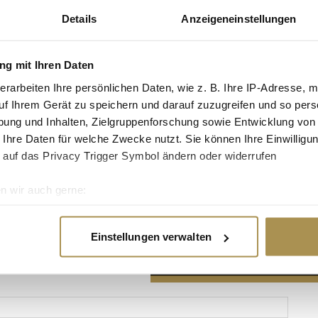
Details
Anzeigeneinstellungen
g mit Ihren Daten
erarbeiten Ihre persönlichen Daten, wie z. B. Ihre IP-Adresse, m
Advertisement
uf Ihrem Gerät zu speichern und darauf zuzugreifen und so pers
ung und Inhalten, Zielgruppenforschung sowie Entwicklung von
 Ihre Daten für welche Zwecke nutzt. Sie können Ihre Einwilligun
 auf das Privacy Trigger Symbol ändern oder widerrufen
n wir auch gerne:
re geografische Lage erfassen, welche bis auf einige Meter gen
es Scannen nach bestimmten Merkmalen (Fingerprinting) identifi
Einstellungen verwalten
ie Ihre persönlichen Daten verarbeitet werden, und legen Sie I
nhalte und Anzeigen zu personalisieren, Funktionen für soziale
Website zu analysieren. Außerdem geben wir Informationen zu I