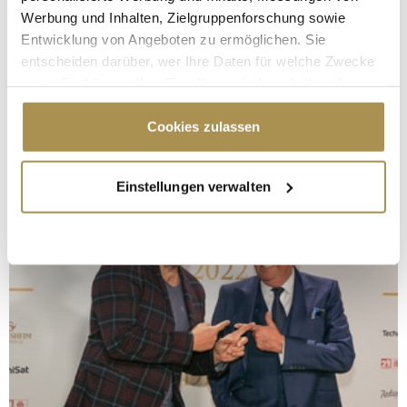
Werbung und Inhalten, Zielgruppenforschung sowie
Entwicklung von Angeboten zu ermöglichen. Sie
entscheiden darüber, wer Ihre Daten für welche Zwecke
nutzt. Sie können Ihre Einwilligung jederzeit über die
Cookie-Erklärung oder durch Klicken auf das Privacy
Trigger Symbol ändern oder widerrufen
Cookies zulassen
Wenn Sie es erlauben, würden wir auch gerne:
Einstellungen verwalten
Informationen über Ihre geografische Lage
erfassen, welche bis auf einige Meter genau sein
können
Ihr Gerät durch aktives Scannen nach
bestimmten Merkmalen (Fingerprinting) identifizieren
Erfahren Sie mehr darüber, wie Ihre persönlichen Daten
verarbeitet werden, und legen Sie Ihre Präferenzen im
Abschnitt Einzelheiten
fest.
Wir verwenden Cookies, um Inhalte und Anzeigen zu