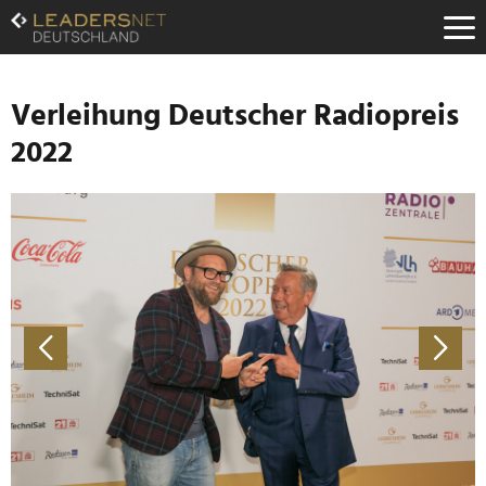
Zum
Inhalt
Zur
Fußzeilen-
Navigation
Verleihung Deutscher Radiopreis
Zur
2022
Hauptnavigation