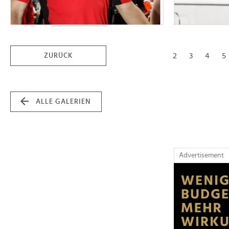
2
3
4
5
ZURÜCK
ALLE GALERIEN
Advertisement