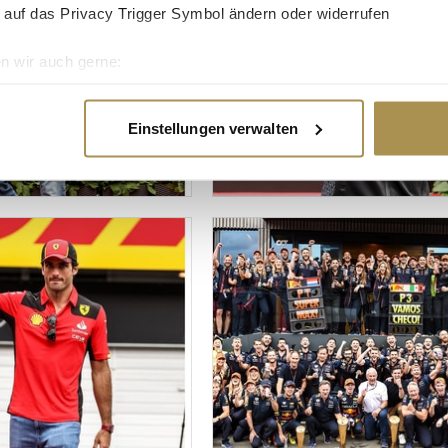
 auf das Privacy Trigger Symbol ändern oder widerrufen
n wir auch gerne:
re geografische Lage erfassen, welche bis auf einige Meter gen
es Scannen nach bestimmten Merkmalen (Fingerprinting) identifi
Einstellungen verwalten
ie Ihre persönlichen Daten verarbeitet werden, und legen Sie I
nhalte und Anzeigen zu personalisieren, Funktionen für soziale
Website zu analysieren. Außerdem geben wir Informationen zu I
r soziale Medien, Werbung und Analysen weiter. Unsere Partner
 Daten zusammen, die Sie ihnen bereitgestellt haben oder die s
n.