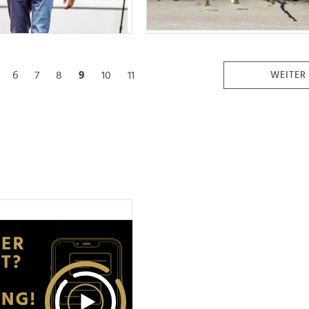
6
7
8
9
10
11
WEITER