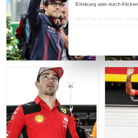
Erklärung oder durch Klicken
Wenn Sie es erlauben, würde
Informationen über Ih
Ihr Gerät durch aktiv
Erfahren Sie mehr darüber, w
Einzelheiten
fest.
Wir verwenden Cookies, um I
und die Zugriffe auf unsere 
Website an unsere Partner fü
möglicherweise mit weiteren
der Dienste gesammelt habe