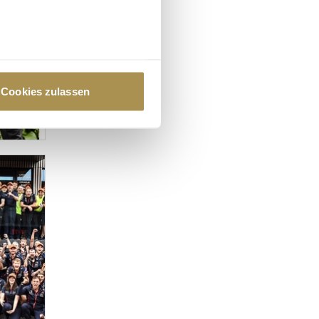
au sein können
zieren
Cookies zulassen
hre Präferenzen im
Abschnitt
 Medien anbieten zu können
hrer Verwendung unserer
 führen diese Informationen
ie im Rahmen Ihrer Nutzung