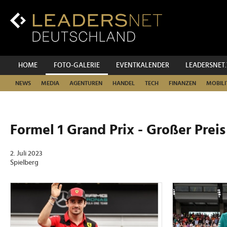
Zum
Inhalt
Zur
Fußzeilen-
Navigation
Zur
HOME
FOTO-GALERIE
EVENTKALENDER
LEADERSNET
Hauptnavigation
NEWS
MEDIA
AGENTUREN
HANDEL
TECH
FINANZEN
MOBILI
Formel 1 Grand Prix - Großer Prei
2. Juli 2023
Spielberg