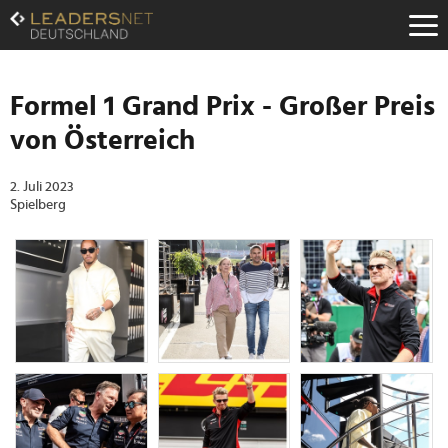
Zum
Inhalt
Zur
Fußzeilen-
Navigation
Formel 1 Grand Prix - Großer Preis
Zur
von Österreich
Hauptnavigation
2. Juli 2023
Spielberg