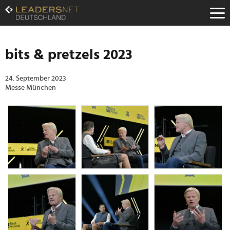
Zum
Inhalt
Zur
Fußzeilen-
Navigation
bits & pretzels 2023
Zur
Hauptnavigation
24. September 2023
Messe München