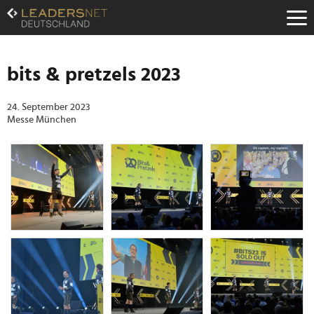
Zum
Inhalt
Zur
Fußzeilen-
Navigation
bits & pretzels 2023
Zur
Hauptnavigation
24. September 2023
Messe München