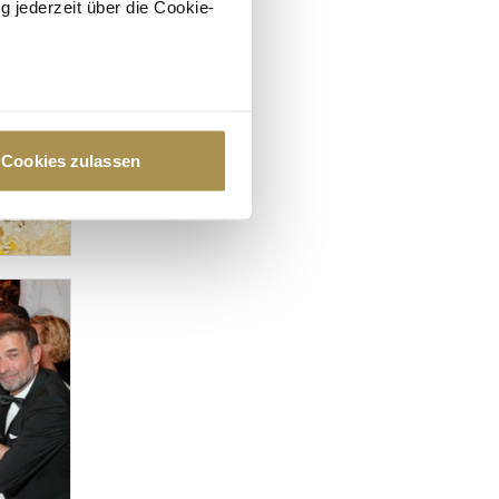
g jederzeit über die Cookie-
au sein können
zieren
Cookies zulassen
hre Präferenzen im
Abschnitt
 Medien anbieten zu können
hrer Verwendung unserer
 führen diese Informationen
ie im Rahmen Ihrer Nutzung