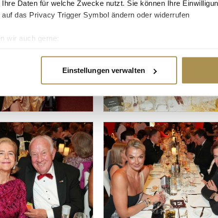
 Ihre Daten für welche Zwecke nutzt. Sie können Ihre Einwilligun
 auf das Privacy Trigger Symbol ändern oder widerrufen
n wir auch gerne:
re geografische Lage erfassen, welche bis auf einige Meter gen
es Scannen nach bestimmten Merkmalen (Fingerprinting) identifi
Einstellungen verwalten
ie Ihre persönlichen Daten verarbeitet werden, und legen Sie I
nhalte und Anzeigen zu personalisieren, Funktionen für soziale
Website zu analysieren. Außerdem geben wir Informationen zu I
r soziale Medien, Werbung und Analysen weiter. Unsere Partner
 Daten zusammen, die Sie ihnen bereitgestellt haben oder die s
n.