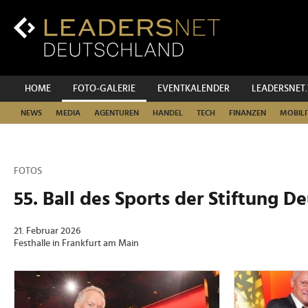
Zum
Inhalt
Zur
Fußzeilen-
Navigation
Zur
HOME
FOTO-GALERIE
EVENTKALENDER
LEADERSNET
Hauptnavigation
NEWS
MEDIA
AGENTUREN
HANDEL
TECH
FINANZEN
MOBILI
FOTOS
55. Ball des Sports der Stiftung D
21. Februar 2026
Festhalle in Frankfurt am Main