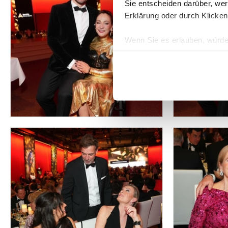
Sie entscheiden darüber, wer
Erklärung oder durch Klicken
Wenn Sie es erlauben, würde
Informationen über Ih
Ihr Gerät durch aktiv
Erfahren Sie mehr darüber, w
Einzelheiten
fest.
Wir verwenden Cookies, um I
und die Zugriffe auf unsere 
Website an unsere Partner fü
möglicherweise mit weiteren
der Dienste gesammelt habe