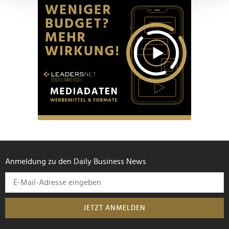
verarbeitet werden, und legen Sie Ihre Präferenzen im
Abschnitt Einzelheiten
fest.
Wir verwenden Cookies, um Inhalte und Anzeigen zu
personalisieren, Funktionen für soziale Medien anbieten
zu können und die Zugriffe auf unsere Website zu
analysieren. Außerdem geben wir Informationen zu Ihrer
Verwendung unserer Website an unsere Partner für
soziale Medien, Werbung und Analysen weiter. Unsere
Partner führen diese Informationen möglicherweise mit
weiteren Daten zusammen, die Sie ihnen bereitgestellt
haben oder die sie im Rahmen Ihrer Nutzung der Dienste
gesammelt haben.
Anmeldung zu den Daily Business News
JETZT ANMELDEN