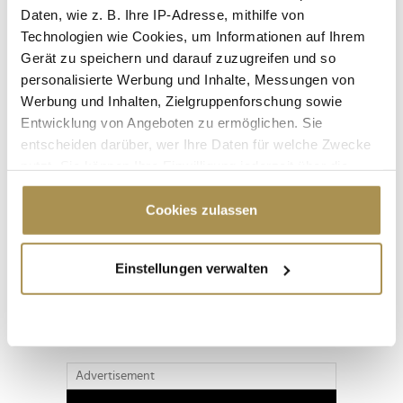
Daten, wie z. B. Ihre IP-Adresse, mithilfe von
Technologien wie Cookies, um Informationen auf Ihrem
Gerät zu speichern und darauf zuzugreifen und so
personalisierte Werbung und Inhalte, Messungen von
Werbung und Inhalten, Zielgruppenforschung sowie
Entwicklung von Angeboten zu ermöglichen. Sie
entscheiden darüber, wer Ihre Daten für welche Zwecke
nutzt. Sie können Ihre Einwilligung jederzeit über die
Cookie-Erklärung oder durch Klicken auf das Privacy
Trigger Symbol ändern oder widerrufen
Cookies zulassen
Seite 1 / 13
WEITER
Wenn Sie es erlauben, würden wir auch gerne:
Einstellungen verwalten
Informationen über Ihre geografische Lage
ALLE GALERIEN
erfassen, welche bis auf einige Meter genau sein
können
Ihr Gerät durch aktives Scannen nach
bestimmten Merkmalen (Fingerprinting) identifizieren
Advertisement
Erfahren Sie mehr darüber, wie Ihre persönlichen Daten