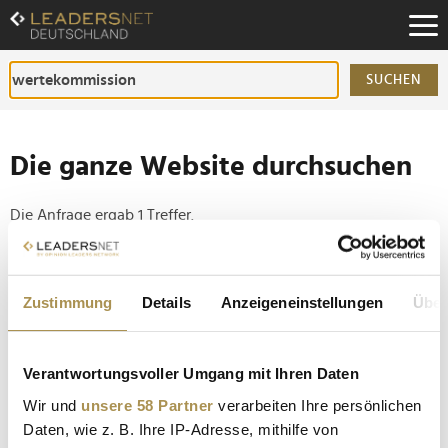
Zum
Inhalt
Zur
Fußzeilen-
SUCHEN
Navigation
Zur
Hauptnavigation
Die ganze Website durchsuchen
Die Anfrage ergab 1 Treffer.
Tipp
Zustimmung
Details
Anzeigeneinstellungen
Über
Seiten suchen, die genau diese Wortgruppe enthalten:
Setzen Sie die gesuchten Wörter zwischen
Anführungszeichen: zb "Vorname Nachname".
Verantwortungsvoller Umgang mit Ihren Daten
Wir und
unsere 58 Partner
verarbeiten Ihre persönlichen
Innovator des Jahres: Ehrenpreis für Sarna Röser
Daten, wie z. B. Ihre IP-Adresse, mithilfe von