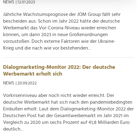
NEWS
| 12.01.2023
verarbeitet werden, und legen Sie Ihre Präferenzen im
Abschnitt Einzelheiten
fest.
Jährliche Wachstumsprognose der JOM Group fällt sehr
bescheiden aus. Schon im Jahr 2022 hätte der deutsche
Wir verwenden Cookies, um Inhalte und Anzeigen zu
Werbemarkt das Vor-Corona-Niveau wieder erreichen
personalisieren, Funktionen für soziale Medien anbieten
können, um dann 2023 in neue Größenordnungen
zu können und die Zugriffe auf unsere Website zu
vorzustoßen. Doch externe Faktoren wie der Ukraine-
Krieg und die nach wie vor bestehenden...
analysieren. Außerdem geben wir Informationen zu Ihrer
Verwendung unserer Website an unsere Partner für
soziale Medien, Werbung und Analysen weiter. Unsere
Dialogmarketing-Monitor 2022: Der deutsche
Partner führen diese Informationen möglicherweise mit
Werbemarkt erholt sich
weiteren Daten zusammen, die Sie ihnen bereitgestellt
NEWS
| 20.09.2022
haben oder die sie im Rahmen Ihrer Nutzung der Dienste
gesammelt haben.
Vorkrisenniveau aber noch nicht wieder erreicht. Der
deutsche Werbemarkt hat sich nach den pandemiebedingten
Einbußen erholt: Laut dem Dialogmarketing-Monitor 2022 der
Deutschen Post hat der Gesamtwerbemarkt im Jahr 2021 im
Vergleich zu 2020 um sechs Prozent auf 41,8 Milliarden Euro
deutlich...