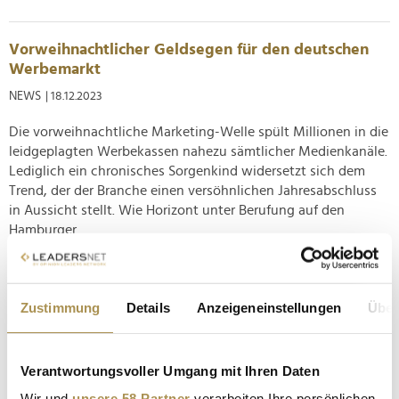
Vorweihnachtlicher Geldsegen für den deutschen
Werbemarkt
NEWS
| 18.12.2023
Die vorweihnachtliche Marketing-Welle spült Millionen in die
leidgeplagten Werbekassen nahezu sämtlicher Medienkanäle.
Lediglich ein chronisches Sorgenkind widersetzt sich dem
Trend, der der Branche einen versöhnlichen Jahresabschluss
in Aussicht stellt. Wie Horizont unter Berufung auf den
Hamburger...
"Dentsu Ad Spend Report": Deutscher Werbemarkt
2023 leicht im Plus
Zustimmung
Details
Anzeigeneinstellungen
Über
NEWS
| 31.05.2023
Global stehen die Zeichen auf Wachstum. Dentsu hat seinen
Verantwortungsvoller Umgang mit Ihren Daten
"Ad Spend Report" für 2023 mit Prognosen zur Entwicklung
Wir und
unsere 58 Partner
verarbeiten Ihre persönlichen