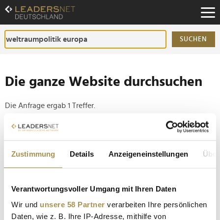
Zum
Inhalt
Zur
Fußzeilen-
SUCHEN
Navigation
Zur
Hauptnavigation
Die ganze Website durchsuchen
Die Anfrage ergab 1 Treffer.
Tipp
Seiten suchen, die genau diese Wortgruppe enthalten:
Zustimmung
Details
Anzeigeneinstellungen
Über
Setzen Sie die gesuchten Wörter zwischen
Anführungszeichen: zb "Vorname Nachname".
Verantwortungsvoller Umgang mit Ihren Daten
Wir und
unsere 58 Partner
verarbeiten Ihre persönlichen
ESA will Menschen bis 2040 dauerhaft auf dem Mars
Daten, wie z. B. Ihre IP-Adresse, mithilfe von
ansiedeln