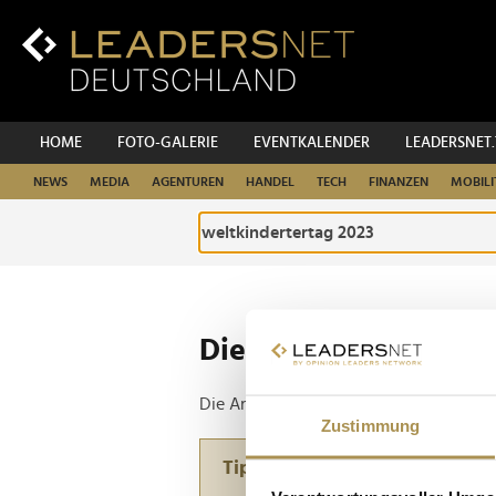
Zum
Inhalt
Zur
Fußzeilen-
Navigation
Zur
HOME
FOTO-GALERIE
EVENTKALENDER
LEADERSNET
Hauptnavigation
NEWS
MEDIA
AGENTUREN
HANDEL
TECH
FINANZEN
MOBILI
Die ganze Website d
Die Anfrage ergab 1 Treffer.
Zustimmung
Tipp