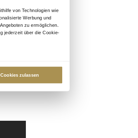
ithilfe von Technologien wie
onalisierte Werbung und
 Angeboten zu ermöglichen.
g jederzeit über die Cookie-
au sein können
zieren
Cookies zulassen
hre Präferenzen im
Abschnitt
 Medien anbieten zu können
hrer Verwendung unserer
 führen diese Informationen
ie im Rahmen Ihrer Nutzung