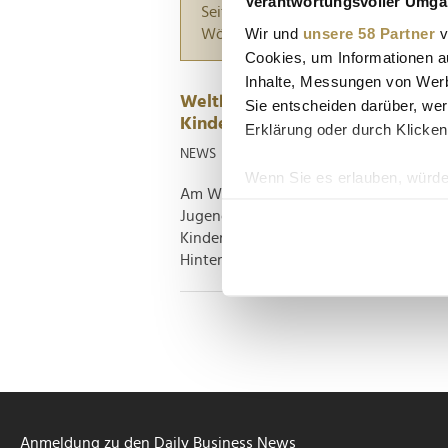
Verantwortungsvoller Umgan
Seiten suchen, die genau diese Wor
Wir und
unsere 58 Partner
v
Wörter zwischen Anführungszeiche
Cookies, um Informationen a
Inhalte, Messungen von Werb
Weltkindertag 2023: BVKJ ruft e
Sie entscheiden darüber, wer
Kinderbeauftragten der Bundesr
Erklärung oder durch Klicken
NEWS
| 20.09.2023
Wenn Sie es erlauben, würde
Am Weltkindertag, dem 20. September 2
Informationen über Ih
Jugendärzt*innen e.V. (BVKJ) seine For
Ihr Gerät durch aktiv
Kinderbeauftragten innerhalb der Bun
Erfahren Sie mehr darüber, w
Hintergrund erhoben, dass es derzeit 4
Einzelheiten
fest.
Wir verwenden Cookies, um I
und die Zugriffe auf unsere 
Website an unsere Partner fü
möglicherweise mit weiteren
der Dienste gesammelt habe
Anmeldung zu den Daily Business News