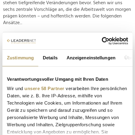
stehen tiefgreifende Veränderungen bevor. Sehen wir uns
sechs zentrale Vorschläge an, die die Arbeitswelt von morgen
prägen könnten – und hoffentlich werden. Die folgenden
Ansätze...
Readly Studie zeigt: Deutsche lernen gerne ein
Leben lang
Zustimmung
Details
Anzeigeneinstellungen
Über
NEWS
| 24.10.2023
Ob im Alter von 40, 50 oder darüber hinaus, es ist nie zu spät,
etwas Neues zu lernen und seine Fähigkeiten zu erweitern.
Verantwortungsvoller Umgang mit Ihren Daten
Aktuelle Ergebnisse einer YouGov-Umfrage im Auftrag von
Wir und
unsere 58 Partner
verarbeiten Ihre persönlichen
Readly, Deutschlands größtem digitalen Kiosk für Zeitungen
Daten, wie z. B. Ihre IP-Adresse, mithilfe von
und Magazine, zeigen, dass 60 Prozent der Befragten durch...
Technologien wie Cookies, um Informationen auf Ihrem
Gerät zu speichern und darauf zuzugreifen und so
Der deutsche Mittelstand hat ein gravierendes
personalisierte Werbung und Inhalte, Messungen von
Weiterbildungsproblem
Werbung und Inhalten, Zielgruppenforschung sowie
NEWS
| 26.06.2023
Entwicklung von Angeboten zu ermöglichen. Sie