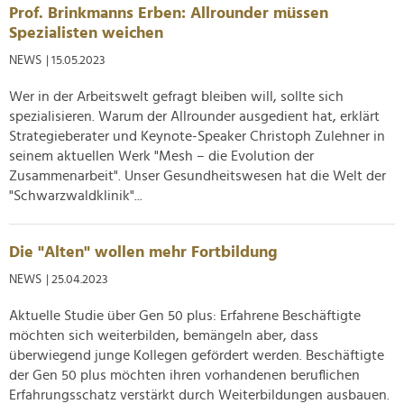
analysieren. Außerdem geben wir Informationen zu Ihrer
Prof. Brinkmanns Erben: Allrounder müssen
Verwendung unserer Website an unsere Partner für
Spezialisten weichen
soziale Medien, Werbung und Analysen weiter. Unsere
NEWS
| 15.05.2023
Partner führen diese Informationen möglicherweise mit
weiteren Daten zusammen, die Sie ihnen bereitgestellt
Wer in der Arbeitswelt gefragt bleiben will, sollte sich
haben oder die sie im Rahmen Ihrer Nutzung der Dienste
spezialisieren. Warum der Allrounder ausgedient hat, erklärt
gesammelt haben.
Strategieberater und Keynote-Speaker Christoph Zulehner in
seinem aktuellen Werk "Mesh – die Evolution der
Zusammenarbeit". Unser Gesundheitswesen hat die Welt der
"Schwarzwaldklinik"...
Die "Alten" wollen mehr Fortbildung
NEWS
| 25.04.2023
Aktuelle Studie über Gen 50 plus: Erfahrene Beschäftigte
möchten sich weiterbilden, bemängeln aber, dass
überwiegend junge Kollegen gefördert werden. Beschäftigte
der Gen 50 plus möchten ihren vorhandenen beruflichen
Erfahrungsschatz verstärkt durch Weiterbildungen ausbauen.