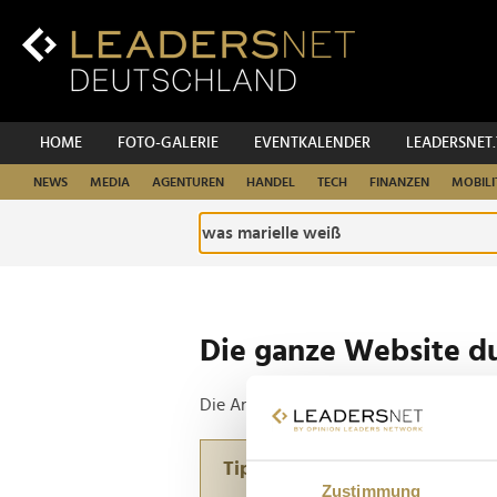
Zum
Inhalt
Zur
Fußzeilen-
Navigation
Zur
HOME
FOTO-GALERIE
EVENTKALENDER
LEADERSNET
Hauptnavigation
NEWS
MEDIA
AGENTUREN
HANDEL
TECH
FINANZEN
MOBILI
Die ganze Website d
Die Anfrage ergab 2 Treffer.
Tipp
Zustimmung