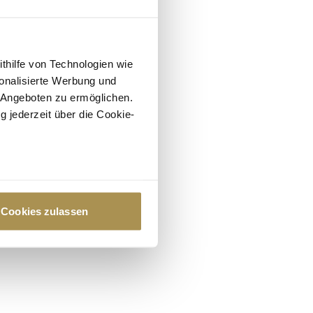
ithilfe von Technologien wie
onalisierte Werbung und
 Angeboten zu ermöglichen.
g jederzeit über die Cookie-
au sein können
zieren
Cookies zulassen
hre Präferenzen im
Abschnitt
 Medien anbieten zu können
hrer Verwendung unserer
 führen diese Informationen