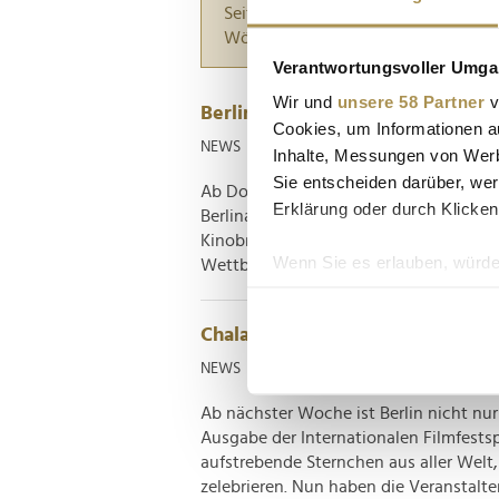
Seiten suchen, die genau diese Wor
Wörter zwischen Anführungszeiche
Verantwortungsvoller Umgan
Wir und
unsere 58 Partner
v
Berlinale: ARD und ZDF insgesa
Cookies, um Informationen a
NEWS
| 10.02.2025
Inhalte, Messungen von Werb
Sie entscheiden darüber, wer
Ab Donnerstag, 13. Februar verwandeln d
Erklärung oder durch Klicken
Berlinale – die bundesdeutsche Haupts
Kinobranche. Besondere Beachtung wir
Wenn Sie es erlauben, würde
Wettbewerb genießen, bei dem sich in d
Informationen über Ih
Ihr Gerät durch aktiv
Chalamet, Pattinson und Cumberb
Erfahren Sie mehr darüber, w
NEWS
| 05.02.2025
Einzelheiten
fest.
Ab nächster Woche ist Berlin nicht nur
Wir verwenden Cookies, um I
Ausgabe der Internationalen Filmfests
und die Zugriffe auf unsere 
aufstrebende Sternchen aus aller Welt
Website an unsere Partner fü
zelebrieren. Nun haben die Veranstalter