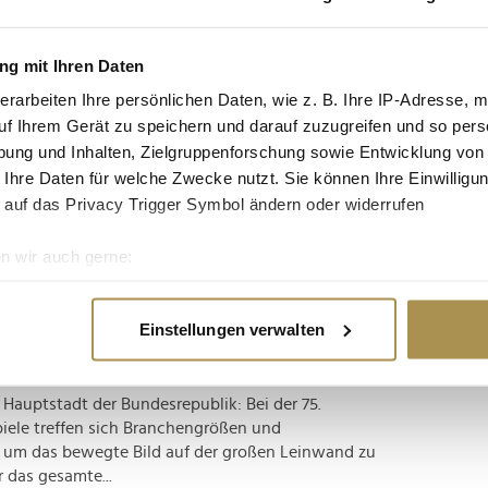
tgruppe enthalten: Setzen Sie die gesuchten
n: zb "Vorname Nachname".
g mit Ihren Daten
erarbeiten Ihre persönlichen Daten, wie z. B. Ihre IP-Adresse, m
mt dreifach im Wettbewerb vertreten
uf Ihrem Gerät zu speichern und darauf zuzugreifen und so pers
ung und Inhalten, Zielgruppenforschung sowie Entwicklung von
 Ihre Daten für welche Zwecke nutzt. Sie können Ihre Einwilligun
ie 75. Internationalen Filmfestspiele Berlin - kurz
 auf das Privacy Trigger Symbol ändern oder widerrufen
tadt für zehn Tage zum Hotspot der globalen
d dabei einmal mehr der prestigeträchtige
n wir auch gerne:
iesem Jahr 19...
re geografische Lage erfassen, welche bis auf einige Meter gen
es Scannen nach bestimmten Merkmalen (Fingerprinting) identifi
atch beehren die Filmfestspiele
Einstellungen verwalten
ie Ihre persönlichen Daten verarbeitet werden, und legen Sie I
 Hauptstadt der Bundesrepublik: Bei der 75.
nhalte und Anzeigen zu personalisieren, Funktionen für soziale
piele treffen sich Branchengrößen und
Website zu analysieren. Außerdem geben wir Informationen zu I
, um das bewegte Bild auf der großen Leinwand zu
r soziale Medien, Werbung und Analysen weiter. Unsere Partner
 das gesamte...