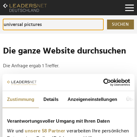
Zum
Inhalt
Zur
Fußzeilen-
SUCHEN
Navigation
Zur
Hauptnavigation
Die ganze Website durchsuchen
Die Anfrage ergab 1 Treffer.
Tipp
Seiten suchen, die genau diese Wortgruppe enthalten:
Zustimmung
Details
Anzeigeneinstellungen
Über
Setzen Sie die gesuchten Wörter zwischen
Anführungszeichen: zb "Vorname Nachname".
Verantwortungsvoller Umgang mit Ihren Daten
Filmreife Verlustgeschäfte: Diese "Blockbuster"
Wir und
unsere 58 Partner
verarbeiten Ihre persönlichen
haben Stars und Studios viel Geld gekostet