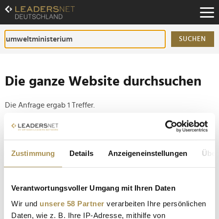
Zum
Inhalt
Zur
Fußzeilen-
SUCHEN
Navigation
Zur
Hauptnavigation
Die ganze Website durchsuchen
Die Anfrage ergab 1 Treffer.
Tipp
Seiten suchen, die genau diese Wortgruppe enthalten:
Zustimmung
Details
Anzeigeneinstellungen
Über
Setzen Sie die gesuchten Wörter zwischen
Anführungszeichen: zb "Vorname Nachname".
Verantwortungsvoller Umgang mit Ihren Daten
Wir und
unsere 58 Partner
verarbeiten Ihre persönlichen
ADAC bemängelt Masterplan der Bundesregierung
Daten, wie z. B. Ihre IP-Adresse, mithilfe von