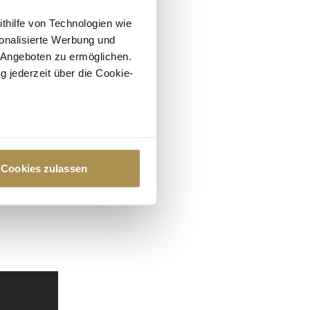
ithilfe von Technologien wie
onalisierte Werbung und
 Angeboten zu ermöglichen.
g jederzeit über die Cookie-
au sein können
zieren
Cookies zulassen
hre Präferenzen im
Abschnitt
 Medien anbieten zu können
hrer Verwendung unserer
 führen diese Informationen
ie im Rahmen Ihrer Nutzung