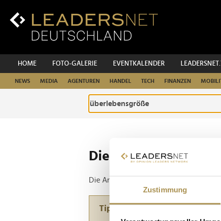
Zum
Inhalt
Zur
Fußzeilen-
Navigation
Zur
HOME
FOTO-GALERIE
EVENTKALENDER
LEADERSNET
Hauptnavigation
NEWS
MEDIA
AGENTUREN
HANDEL
TECH
FINANZEN
MOBILI
Die ganze Website d
Die Anfrage ergab 1 Treffer.
Zustimmung
Tipp