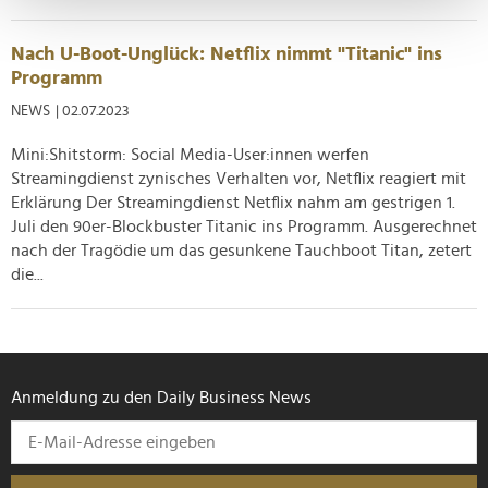
Erfahren Sie mehr darüber, wie Ihre persönlichen Daten
verarbeitet werden, und legen Sie Ihre Präferenzen im
Nach U-Boot-Unglück: Netflix nimmt "Titanic" ins
Abschnitt Einzelheiten
fest.
Programm
NEWS
| 02.07.2023
Wir verwenden Cookies, um Inhalte und Anzeigen zu
personalisieren, Funktionen für soziale Medien anbieten
Mini:Shitstorm: Social Media-User:innen werfen
zu können und die Zugriffe auf unsere Website zu
Streamingdienst zynisches Verhalten vor, Netflix reagiert mit
analysieren. Außerdem geben wir Informationen zu Ihrer
Erklärung Der Streamingdienst Netflix nahm am gestrigen 1.
Verwendung unserer Website an unsere Partner für
Juli den 90er-Blockbuster Titanic ins Programm. Ausgerechnet
soziale Medien, Werbung und Analysen weiter. Unsere
nach der Tragödie um das gesunkene Tauchboot Titan, zetert
Partner führen diese Informationen möglicherweise mit
die...
weiteren Daten zusammen, die Sie ihnen bereitgestellt
haben oder die sie im Rahmen Ihrer Nutzung der Dienste
gesammelt haben.
Anmeldung zu den Daily Business News