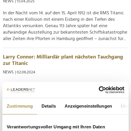
NEWS
| 15.04.2025
In der Nacht vom 14. auf den 15. April 1912 ist die RMS Titanic
nach einer Kollision mit einem Eisberg in den Tiefen des
Atlantiks versunken. Genau 113 Jahre später hat eine
aufwändige Ausstellung zur bekanntesten Schiffskatastrophe
aller Zeiten ihre Pforten in Hamburg geöffnet – zunächst für...
Larry Connor: Milliardär plant nächsten Tauchgang
zur Titanic
NEWS
| 02.06.2024
Der durch Immobilien zu Reichtum gelangte US-Amerikaner
will mit Triton Submarines ein Mini-Uboot entwickeln, das die
sichere Durchführbarkeit privater Tiefseeexpeditionen unter
Beweis stellt. Das erste angepeilte Ziel ist dementsprechend
Zustimmung
Details
Anzeigeneinstellungen
Über
bewusst gewählt. Einer bekannten Online-Enzyklopädie
zufolge...
Verantwortungsvoller Umgang mit Ihren Daten