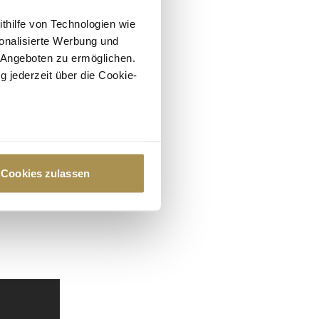
ithilfe von Technologien wie
onalisierte Werbung und
 Angeboten zu ermöglichen.
g jederzeit über die Cookie-
au sein können
zieren
Cookies zulassen
hre Präferenzen im
Abschnitt
 Medien anbieten zu können
hrer Verwendung unserer
 führen diese Informationen
ie im Rahmen Ihrer Nutzung