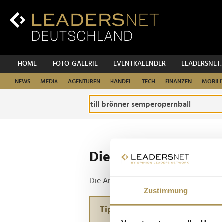
Zum
Inhalt
Zur
Fußzeilen-
Navigation
Zur
HOME
FOTO-GALERIE
EVENTKALENDER
LEADERSNET
Hauptnavigation
NEWS
MEDIA
AGENTUREN
HANDEL
TECH
FINANZEN
MOBILI
Die ganze Website d
Die Anfrage ergab 1 Treffer.
Zustimmung
Tipp