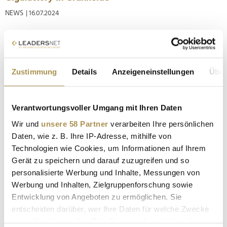
NEWS
| 16.07.2024
Der umtriebige Tesla-Chef hat offenbar einen neuen Bereich
für sich entdeckt: die Clubkultur. Unter der Tesla-Fabrik in
Grünheide hat er nun einen Technoclub namens "Hamster"
eröffnet. Bereits 2020 hatte Musk auf Twitter die Idee eines
Zustimmung
Details
Anzeigeneinstellungen
Über
Clubs in der neuen Tesla-Fabrik in Brandenburg vorgestellt.
Nun...
Verantwortungsvoller Umgang mit Ihren Daten
Tesla plant erschwingliches Elektroauto für
Wir und
unsere 58 Partner
verarbeiten Ihre persönlichen
Deutschland
Daten, wie z. B. Ihre IP-Adresse, mithilfe von
Technologien wie Cookies, um Informationen auf Ihrem
NEWS
| 07.11.2023
Gerät zu speichern und darauf zuzugreifen und so
Tesla, der US-Elektroautopionier, plant die Produktion eines
personalisierte Werbung und Inhalte, Messungen von
erschwinglichen Elektroautos in seiner deutschen
Werbung und Inhalten, Zielgruppenforschung sowie
Gigafactory in Grünheide. Nach Informationen vom
Entwicklung von Angeboten zu ermöglichen. Sie
Tagespiegel/Reuters , soll das neue Einstiegsmodell nur
entscheiden darüber, wer Ihre Daten für welche Zwecke
25.000 Euro kosten. Wie Reuters berichtet, hat dies Tesla-
nutzt. Sie können Ihre Einwilligung jederzeit über die
Chef Elon Musk während...