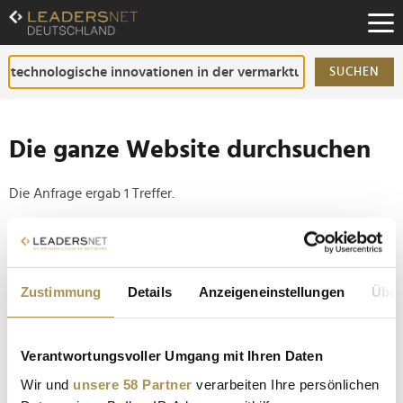
Zum
Inhalt
Zur
Fußzeilen-
SUCHEN
Navigation
Zur
Hauptnavigation
Die ganze Website durchsuchen
Die Anfrage ergab 1 Treffer.
Tipp
Seiten suchen, die genau diese Wortgruppe enthalten:
Zustimmung
Details
Anzeigeneinstellungen
Über
Setzen Sie die gesuchten Wörter zwischen
Anführungszeichen: zb "Vorname Nachname".
Verantwortungsvoller Umgang mit Ihren Daten
Deutsche Medienriesen schmieden AdTech-Allianz
Wir und
unsere 58 Partner
verarbeiten Ihre persönlichen
für Unabhängigkeit von US-Tech-Giganten