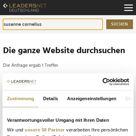
Zum
Inhalt
Zur
Fußzeilen-
SUCHEN
Navigation
Zur
Hauptnavigation
Die ganze Website durchsuchen
Die Anfrage ergab 1 Treffer.
Tipp
Seiten suchen, die genau diese Wortgruppe enthalten:
Zustimmung
Details
Anzeigeneinstellungen
Über
Setzen Sie die gesuchten Wörter zwischen
Anführungszeichen: zb "Vorname Nachname".
Verantwortungsvoller Umgang mit Ihren Daten
Die Sieger der Start-up-Challenge "Beauty Futures"
Wir und
unsere 58 Partner
verarbeiten Ihre persönlichen
stehen fest