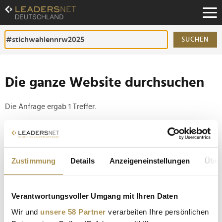
Zum
Inhalt
Zur
Fußzeilen-
SUCHEN
Navigation
Zur
Hauptnavigation
Die ganze Website durchsuchen
Die Anfrage ergab 1 Treffer.
Tipp
Seiten suchen, die genau diese Wortgruppe enthalten:
Zustimmung
Details
Anzeigeneinstellungen
Über
Setzen Sie die gesuchten Wörter zwischen
Anführungszeichen: zb "Vorname Nachname".
Verantwortungsvoller Umgang mit Ihren Daten
Diese 36 Stichwahlen entscheiden über die Macht in
Wir und
unsere 58 Partner
verarbeiten Ihre persönlichen
NRW