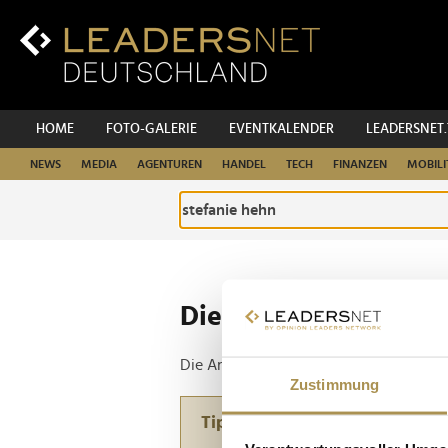
Zum
Inhalt
Zur
Fußzeilen-
Navigation
Zur
HOME
FOTO-GALERIE
EVENTKALENDER
LEADERSNET
Hauptnavigation
NEWS
MEDIA
AGENTUREN
HANDEL
TECH
FINANZEN
MOBILI
Die ganze Website d
Die Anfrage ergab 1 Treffer.
Zustimmung
Tipp