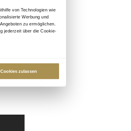
ithilfe von Technologien wie
onalisierte Werbung und
 Angeboten zu ermöglichen.
g jederzeit über die Cookie-
au sein können
zieren
Cookies zulassen
hre Präferenzen im
Abschnitt
 Medien anbieten zu können
hrer Verwendung unserer
 führen diese Informationen
ie im Rahmen Ihrer Nutzung