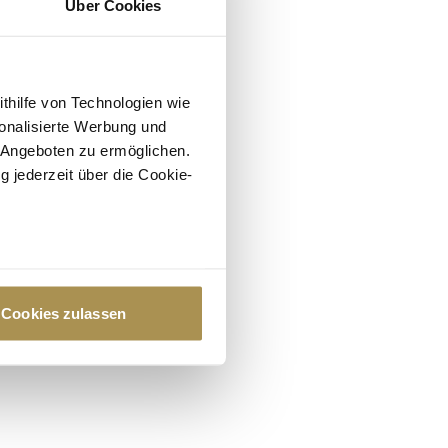
Über Cookies
ithilfe von Technologien wie
onalisierte Werbung und
 Angeboten zu ermöglichen.
g jederzeit über die Cookie-
au sein können
zieren
Cookies zulassen
hre Präferenzen im
Abschnitt
 Medien anbieten zu können
hrer Verwendung unserer
 führen diese Informationen