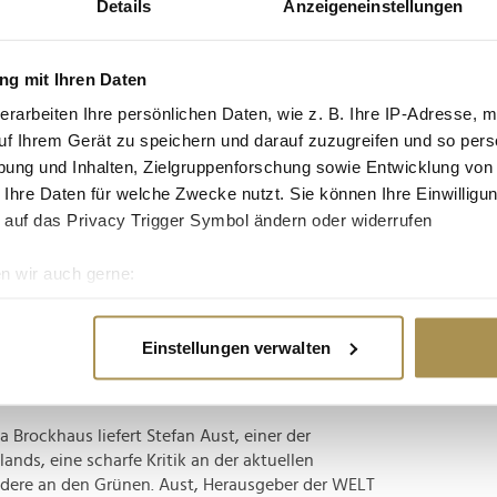
Details
Anzeigeneinstellungen
tgruppe enthalten: Setzen Sie die gesuchten
n: zb "Vorname Nachname".
g mit Ihren Daten
und Business Insider bündeln ihre
erarbeiten Ihre persönlichen Daten, wie z. B. Ihre IP-Adresse, m
uf Ihrem Gerät zu speichern und darauf zuzugreifen und so pers
ung und Inhalten, Zielgruppenforschung sowie Entwicklung von
 Ihre Daten für welche Zwecke nutzt. Sie können Ihre Einwilligun
dienallianz: Die Welt-Gruppe sowie die deutschen
 auf das Privacy Trigger Symbol ändern oder widerrufen
nsider rufen die sogenannte Premium-Gruppe ins
iesem Dach auf ihre jeweiligen Spezialgebiete
n wir auch gerne:
Labor für...
re geografische Lage erfassen, welche bis auf einige Meter gen
es Scannen nach bestimmten Merkmalen (Fingerprinting) identifi
Einstellungen verwalten
rechnet mit der Ampelregierung ab
ie Ihre persönlichen Daten verarbeitet werden, und legen Sie I
 Brockhaus liefert Stefan Aust, einer der
nhalte und Anzeigen zu personalisieren, Funktionen für soziale
nds, eine scharfe Kritik an der aktuellen
Website zu analysieren. Außerdem geben wir Informationen zu I
ndere an den Grünen. Aust, Herausgeber der WELT
r soziale Medien, Werbung und Analysen weiter. Unsere Partner