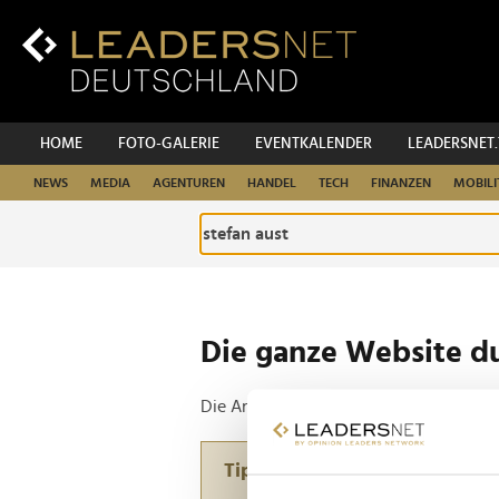
Zum
Inhalt
Zur
Fußzeilen-
Navigation
Zur
HOME
FOTO-GALERIE
EVENTKALENDER
LEADERSNET
Hauptnavigation
NEWS
MEDIA
AGENTUREN
HANDEL
TECH
FINANZEN
MOBILI
Die ganze Website d
Die Anfrage ergab 2 Treffer.
Tipp