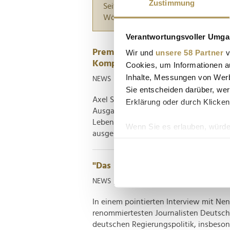
Zustimmung
Seiten suchen, die genau diese Wor
Wörter zwischen Anführungszeiche
Verantwortungsvoller Umgan
Premium-Gruppe: Welt, Politico 
Wir und
unsere 58 Partner
v
Kompetenzen
Cookies, um Informationen a
Inhalte, Messungen von Werb
NEWS
| 27.11.2024
Sie entscheiden darüber, wer
Axel Springer schmiedet eine neue Me
Erklärung oder durch Klicken
Ausgaben von Politico und Business I
Leben. Alle drei Marken sollen unter d
Wenn Sie es erlauben, würde
ausgerichteten Content liefern und als "
Informationen über Ih
Ihr Gerät durch aktiv
"Das ist ein Witz": Stefan Aust 
Erfahren Sie mehr darüber, w
Einzelheiten
fest.
NEWS
| 30.09.2024
In einem pointierten Interview mit Nena
Wir verwenden Cookies, um I
renommiertesten Journalisten Deutschla
und die Zugriffe auf unsere 
deutschen Regierungspolitik, insbeso
Website an unsere Partner fü