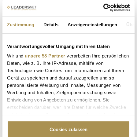
Indiana Jones: Harrison Fords Fedora findet neuen
Besitzer
Zustimmung
Details
Anzeigeneinstellungen
Über
NEWS
| 20.08.2024
Bei einer Auktion in Los Angeles sind zahlreiche Requisiten
Verantwortungsvoller Umgang mit Ihren Daten
bekannter Filmerfolge unter den Hammer gekommen.
Wir und
unsere 58 Partner
verarbeiten Ihre persönlichen
Während Original-Andenken aus Star Wars, Harry Potter oder
Daten, wie z. B. Ihre IP-Adresse, mithilfe von
James Bond durchaus stattliche Preise erzielen konnten, stahl
Technologien wie Cookies, um Informationen auf Ihrem
der ikonische Filzhut des schlitzohrigen Archäologen allen
Gerät zu speichern und darauf zuzugreifen und so
anderen...
personalisierte Werbung und Inhalte, Messungen von
Werbung und Inhalten, Zielgruppenforschung sowie
Die erfolgreichsten Games aus Deutschland
Entwicklung von Angeboten zu ermöglichen. Sie
entscheiden darüber, wer Ihre Daten für welche Zwecke
NEWS
| 06.03.2024
nutzt. Sie können Ihre Einwilligung jederzeit über die
Große Games werden entweder in den USA oder in Japan
Cookie-Erklärung oder durch Klicken auf das Privacy
entwickelt: Eine alte Faustregel, die immer häufiger von
Trigger Symbol ändern oder widerrufen
Cookies zulassen
aufsehenerregenden Ausnahmen bestätigt wird. In Europa