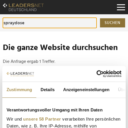
Zum
Inhalt
Zur
Fußzeilen-
SUCHEN
Navigation
Zur
Hauptnavigation
Die ganze Website durchsuchen
Die Anfrage ergab 1 Treffer.
Tipp
Seiten suchen, die genau diese Wortgruppe enthalten:
Zustimmung
Details
Anzeigeneinstellungen
Über
Setzen Sie die gesuchten Wörter zwischen
Anführungszeichen: zb "Vorname Nachname".
Verantwortungsvoller Umgang mit Ihren Daten
Wir und
unsere 58 Partner
verarbeiten Ihre persönlichen
Heidi Klum gibt Köln ein XXL-Autogramm
Daten, wie z. B. Ihre IP-Adresse, mithilfe von