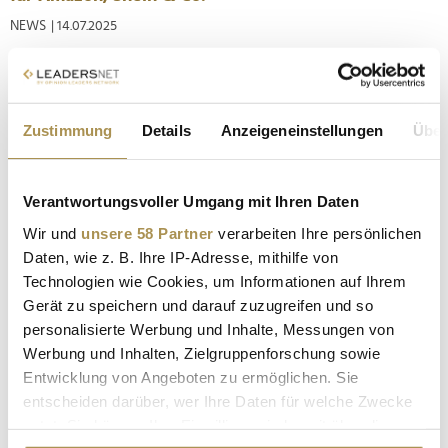
NEWS
| 14.07.2025
Online-Marktplätze wie Amazon, Temu oder Shein sollen
künftig stärker in die Verantwortung genommen werden,
wenn auf ihren Plattformen nicht konforme Produkte verkauft
Zustimmung
Details
Anzeigeneinstellungen
Über
werden. Eine entsprechende Entschließung hat der Bundesrat
auf Initiative von Baden-Württemberg verabschiedet.
Demnach sollen...
Verantwortungsvoller Umgang mit Ihren Daten
Wir und
unsere 58 Partner
verarbeiten Ihre persönlichen
Amazon drängt mit Discount-Plattform Haul
Daten, wie z. B. Ihre IP-Adresse, mithilfe von
offenbar nach Europa
Technologien wie Cookies, um Informationen auf Ihrem
NEWS
| 03.03.2025
Gerät zu speichern und darauf zuzugreifen und so
personalisierte Werbung und Inhalte, Messungen von
Amazon will seinen Discount-Marktplatz Haul international
Werbung und Inhalten, Zielgruppenforschung sowie
ausrollen und damit Konkurrenten wie Temu und Shein unter
Druck setzen. Laut Insider-Informationen soll der Dienst noch
Entwicklung von Angeboten zu ermöglichen. Sie
in diesem Jahr in Europa starten. Seit November ist Haul in
entscheiden darüber, wer Ihre Daten für welche Zwecke
den USA verfügbar – ein Online-Store, der ausschließlich
nutzt. Sie können Ihre Einwilligung jederzeit über die
über...