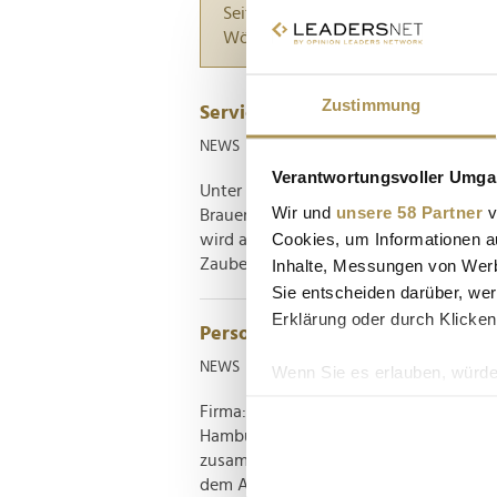
Seiten suchen, die genau diese Wor
Wörter zwischen Anführungszeiche
Zustimmung
Serviceplan schickt Bitburger a
NEWS
| 02.12.2024
Verantwortungsvoller Umgan
Unter dem Motto "Ein Bitte macht alles
Wir und
unsere 58 Partner
v
Brauerei in Szene. Im ersten von meh
Cookies, um Informationen a
wird auf humorvolle Weise daran erin
Zauberwort aufweist – auch und insbes
Inhalte, Messungen von Werb
Sie entscheiden darüber, wer
Erklärung oder durch Klicken
Personalie: Marcel Krempin
NEWS
| 28.08.2024
Wenn Sie es erlauben, würde
Informationen über Ih
Firma: Serviceplan Hamburg Position: 
Ihr Gerät durch aktiv
Hamburg hat ein siebenköpfiges Team a
Erfahren Sie mehr darüber, w
zusammengestellt, an dessen Spitze de
dem Aufbau eines Designteams folgt di
Einzelheiten
fest.