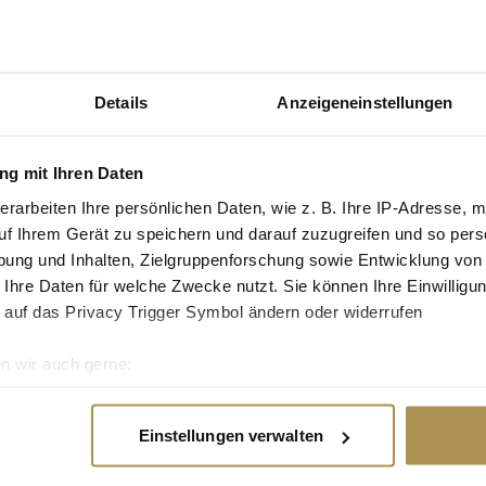
tgruppe enthalten: Setzen Sie die gesuchten
n: zb "Vorname Nachname".
Details
Anzeigeneinstellungen
uf den Mond
g mit Ihren Daten
 möglich" setzt Serviceplan ab sofort die Bitburger
erarbeiten Ihre persönlichen Daten, wie z. B. Ihre IP-Adresse, m
reren geplanten Spots der dazugehörigen Kampagne
uf Ihrem Gerät zu speichern und darauf zuzugreifen und so pers
nert, welch türöffnende Wirkung das berühmte
ondere...
ung und Inhalten, Zielgruppenforschung sowie Entwicklung von
 Ihre Daten für welche Zwecke nutzt. Sie können Ihre Einwilligun
 auf das Privacy Trigger Symbol ändern oder widerrufen
n wir auch gerne:
re geografische Lage erfassen, welche bis auf einige Meter gen
Head of Design Die Kreativagentur Serviceplan
es Scannen nach bestimmten Merkmalen (Fingerprinting) identifi
us Designspezialistinnen und -spezialisten
Einstellungen verwalten
ie Ihre persönlichen Daten verarbeitet werden, und legen Sie I
r neue Head of Design, Marcel Krempin, steht. Mit
e Gruppe einem...