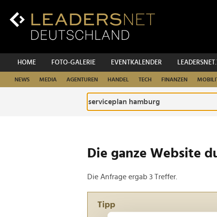
Zum
Inhalt
Zur
Fußzeilen-
Navigation
Zur
HOME
FOTO-GALERIE
EVENTKALENDER
LEADERSNET
Hauptnavigation
NEWS
MEDIA
AGENTUREN
HANDEL
TECH
FINANZEN
MOBILI
Die ganze Website d
Die Anfrage ergab 3 Treffer.
Tipp