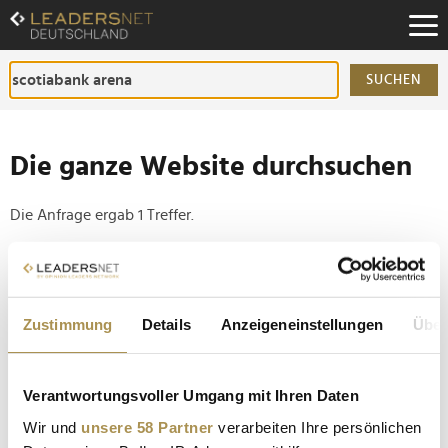
Zum
Inhalt
Zur
Fußzeilen-
SUCHEN
Navigation
Zur
Hauptnavigation
Die ganze Website durchsuchen
Die Anfrage ergab 1 Treffer.
Tipp
Seiten suchen, die genau diese Wortgruppe enthalten:
Zustimmung
Details
Anzeigeneinstellungen
Über
Setzen Sie die gesuchten Wörter zwischen
Anführungszeichen: zb "Vorname Nachname".
Verantwortungsvoller Umgang mit Ihren Daten
Sportstadien: Die Top Ten der wertvollsten
Wir und
unsere 58 Partner
verarbeiten Ihre persönlichen
Namensrechte