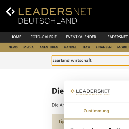
Zum
Inhalt
Zur
Fußzeilen-
Navigation
Zur
HOME
FOTO-GALERIE
EVENTKALENDER
LEADERSNET
Hauptnavigation
NEWS
MEDIA
AGENTUREN
HANDEL
TECH
FINANZEN
MOBILI
Die ganze Website d
Die Anfrage ergab 1 Treffer.
Zustimmung
Tipp