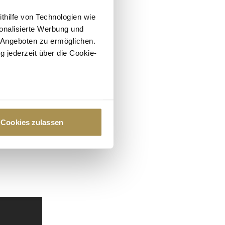
ithilfe von Technologien wie
onalisierte Werbung und
 Angeboten zu ermöglichen.
g jederzeit über die Cookie-
au sein können
zieren
Cookies zulassen
hre Präferenzen im
Abschnitt
 Medien anbieten zu können
hrer Verwendung unserer
 führen diese Informationen
ie im Rahmen Ihrer Nutzung