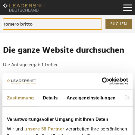
Zum
Inhalt
Zur
Fußzeilen-
SUCHEN
Navigation
Zur
Hauptnavigation
Die ganze Website durchsuchen
Die Anfrage ergab 1 Treffer.
Tipp
Seiten suchen, die genau diese Wortgruppe enthalten:
Zustimmung
Details
Anzeigeneinstellungen
Über
Setzen Sie die gesuchten Wörter zwischen
Anführungszeichen: zb "Vorname Nachname".
Verantwortungsvoller Umgang mit Ihren Daten
XXXLutz und Romero Britto bringen exklusive
Wir und
unsere 58 Partner
verarbeiten Ihre persönlichen
Streetwear auf den Markt