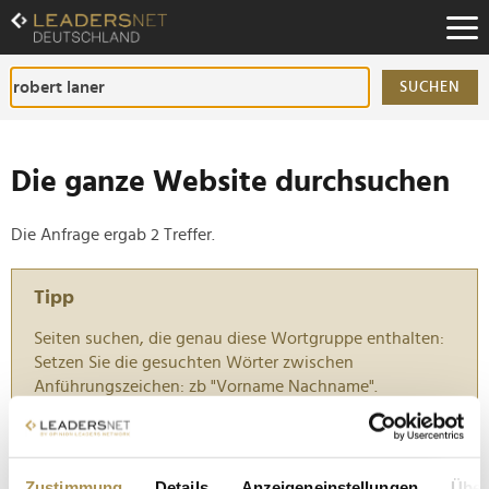
Zum
Inhalt
Zur
Fußzeilen-
SUCHEN
Navigation
Zur
Hauptnavigation
Die ganze Website durchsuchen
Die Anfrage ergab 2 Treffer.
Tipp
Seiten suchen, die genau diese Wortgruppe enthalten:
Setzen Sie die gesuchten Wörter zwischen
Anführungszeichen: zb "Vorname Nachname".
Von Alba bis Zverev: Stars stürmen Stanglwirt
Zustimmung
Details
Anzeigeneinstellungen
Über