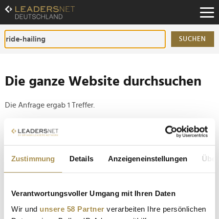
Zum
Inhalt
Zur
Fußzeilen-
SUCHEN
Navigation
Zur
Hauptnavigation
Die ganze Website durchsuchen
Die Anfrage ergab 1 Treffer.
Tipp
Seiten suchen, die genau diese Wortgruppe enthalten:
Zustimmung
Details
Anzeigeneinstellungen
Über
Setzen Sie die gesuchten Wörter zwischen
Anführungszeichen: zb "Vorname Nachname".
Verantwortungsvoller Umgang mit Ihren Daten
Musk kündigt Tesla Robotaxis noch für diesen
Wir und
unsere 58 Partner
verarbeiten Ihre persönlichen
Monat an